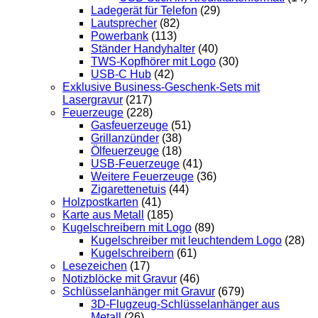
Ladegerät für Telefon
(29)
Lautsprecher
(82)
Powerbank
(113)
Ständer Handyhalter
(40)
TWS-Kopfhörer mit Logo
(30)
USB-C Hub
(42)
Exklusive Business-Geschenk-Sets mit
Lasergravur
(217)
Feuerzeuge
(228)
Gasfeuerzeuge
(51)
Grillanzünder
(38)
Ölfeuerzeuge
(18)
USB-Feuerzeuge
(41)
Weitere Feuerzeuge
(36)
Zigarettenetuis
(44)
Holzpostkarten
(41)
Karte aus Metall
(185)
Kugelschreibern mit Logo
(89)
Kugelschreiber mit leuchtendem Logo
(28)
Kugelschreibern
(61)
Lesezeichen
(17)
Notizblöcke mit Gravur
(46)
Schlüsselanhänger mit Gravur
(679)
3D-Flugzeug-Schlüsselanhänger aus
Metall
(26)