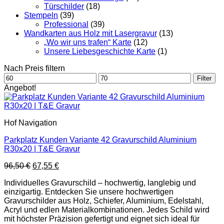
Türschilder
(18)
Stempeln
(39)
Professional
(39)
Wandkarten aus Holz mit Lasergravur
(13)
„Wo wir uns trafen“ Karte
(12)
Unsere Liebesgeschichte Karte
(1)
Nach Preis filtern
Min.
Max.
Filter
Preis
Preis
Angebot!
Hof Navigation
Parkplatz Kunden Variante 42 Gravurschild Aluminium
R30x20 | T&E Gravur
Ursprünglicher
Aktueller
96,50
€
67,55
€
Preis
Preis
Individuelles Gravurschild – hochwertig, langlebig und
war:
ist:
einzigartig. Entdecken Sie unsere hochwertigen
96,50 €
67,55 €.
Gravurschilder aus Holz, Schiefer, Aluminium, Edelstahl,
Acryl und edlen Materialkombinationen. Jedes Schild wird
mit höchster Präzision gefertigt und eignet sich ideal für