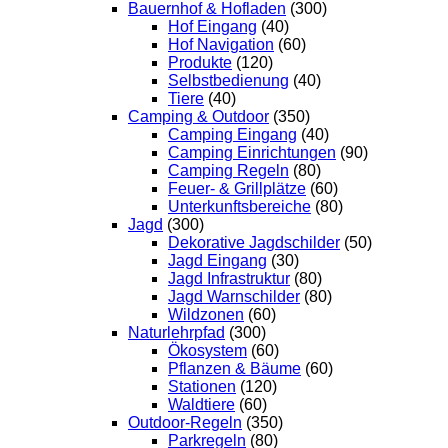
Bauernhof & Hofladen
(300)
Hof Eingang
(40)
Hof Navigation
(60)
Produkte
(120)
Selbstbedienung
(40)
Tiere
(40)
Camping & Outdoor
(350)
Camping Eingang
(40)
Camping Einrichtungen
(90)
Camping Regeln
(80)
Feuer- & Grillplätze
(60)
Unterkunftsbereiche
(80)
Jagd
(300)
Dekorative Jagdschilder
(50)
Jagd Eingang
(30)
Jagd Infrastruktur
(80)
Jagd Warnschilder
(80)
Wildzonen
(60)
Naturlehrpfad
(300)
Ökosystem
(60)
Pflanzen & Bäume
(60)
Stationen
(120)
Waldtiere
(60)
Outdoor-Regeln
(350)
Parkregeln
(80)