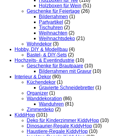
Holzboxen für Tee
(118)
Holzboxen für Wein
(51)
Geschenke für Feiertage
(26)
Bilderrahmen
(1)
Partyartikel
(2)
Tischuhren
(2)
Weihnachten
(2)
Weihnachtsdeko
(21)
Wohndekor
(3)
Hobby, DIY & Modellbau
(4)
Bastel- & DIY-Sets
(2)
Hochzeits- & Eventindustrie
(10)
Geschenke für Brautpaare
(10)
Bilderrahmen mit Gravur
(10)
Interieur & Dekor
(90)
Küchendekor
(1)
Gravierte Schneidebretter
(1)
Organizer
(1)
Wanddekoration
(86)
Wanduhren
(81)
Zimmerdeko
(2)
KiddiHop
(101)
Deko für Kinderzimmer KiddyHop
(10)
Dinosaurier-Regale KiddyHop
(10)
Haustiere-Regale KiddyHop
(10)