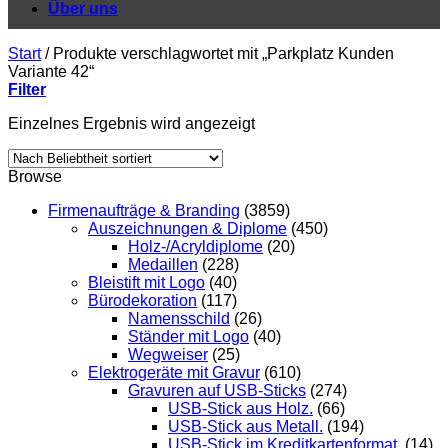
Über uns
Start
/
Produkte verschlagwortet mit „Parkplatz Kunden
Variante 42“
Filter
Einzelnes Ergebnis wird angezeigt
Browse
Firmenaufträge & Branding
(3859)
Auszeichnungen & Diplome
(450)
Holz-/Acryldiplome
(20)
Medaillen
(228)
Bleistift mit Logo
(40)
Bürodekoration
(117)
Namensschild
(26)
Ständer mit Logo
(40)
Wegweiser
(25)
Elektrogeräte mit Gravur
(610)
Gravuren auf USB-Sticks
(274)
USB-Stick aus Holz.
(66)
USB-Stick aus Metall.
(194)
USB-Stick im Kreditkartenformat.
(14)