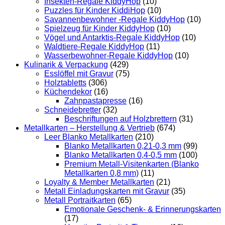
Insekten-Regale KiddyHop
(10)
Puzzles für Kinder KiddiHop
(10)
Savannenbewohner -Regale KiddyHop
(10)
Spielzeug für Kinder KiddyHop
(10)
Vögel und Antarktis-Regale KiddyHop
(10)
Waldtiere-Regale KiddyHop
(11)
Wasserbewohner-Regale KiddyHop
(10)
Kulinarik & Verpackung
(429)
Esslöffel mit Gravur
(75)
Holztabletts
(306)
Küchendekor
(16)
Zahnpastapresse
(16)
Schneidebretter
(32)
Beschriftungen auf Holzbrettern
(31)
Metallkarten – Herstellung & Vertrieb
(674)
Leer Blanko Metallkarten
(210)
Blanko Metallkarten 0,21-0,3 mm
(99)
Blanko Metallkarten 0,4-0,5 mm
(100)
Premium Metall-Visitenkarten (Blanko
Metallkarten 0,8 mm)
(11)
Loyalty & Member Metallkarten
(21)
Metall Einladungskarten mit Gravur
(35)
Metall Portraitkarten
(65)
Emotionale Geschenk- & Erinnerungskarten
(17)