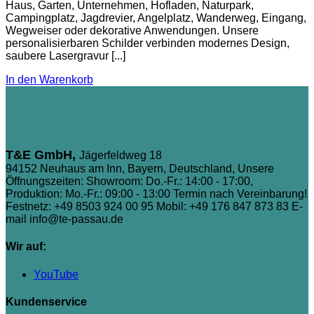
Haus, Garten, Unternehmen, Hofladen, Naturpark,
Campingplatz, Jagdrevier, Angelplatz, Wanderweg, Eingang,
Wegweiser oder dekorative Anwendungen. Unsere
personalisierbaren Schilder verbinden modernes Design,
saubere Lasergravur [...]
In den Warenkorb
T&E GmbH,
Jägerfeldweg 18
94152 Neuhaus am Inn, Bayern, Deutschland, Unsere
Öffnungszeiten: Showroom: Do.-Fr.: 14:00 - 17:00,
Produktion: Mo.-Fr.: 09:00 - 13:00 Termin nach Vereinbarung!
Festnetz: +49 8503 924 00 95
Mobil: +49 176 847 873 83
E-
mail info@te-passau.de
Wir auf:
YouTube
Kundenservice