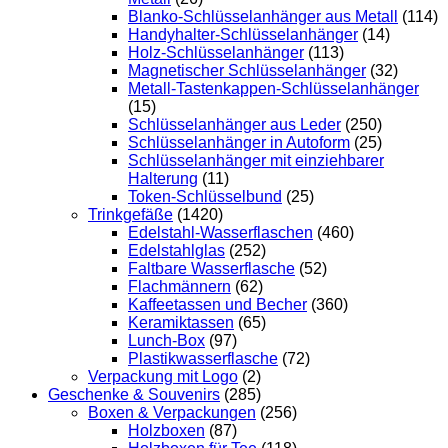
Blanko-Schlüsselanhänger aus Metall
(114)
Handyhalter-Schlüsselanhänger
(14)
Holz-Schlüsselanhänger
(113)
Magnetischer Schlüsselanhänger
(32)
Metall-Tastenkappen-Schlüsselanhänger
(15)
Schlüsselanhänger aus Leder
(250)
Schlüsselanhänger in Autoform
(25)
Schlüsselanhänger mit einziehbarer
Halterung
(11)
Token-Schlüsselbund
(25)
Trinkgefäße
(1420)
Edelstahl-Wasserflaschen
(460)
Edelstahlglas
(252)
Faltbare Wasserflasche
(52)
Flachmännern
(62)
Kaffeetassen und Becher
(360)
Keramiktassen
(65)
Lunch-Box
(97)
Plastikwasserflasche
(72)
Verpackung mit Logo
(2)
Geschenke & Souvenirs
(285)
Boxen & Verpackungen
(256)
Holzboxen
(87)