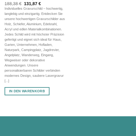
Ursprünglicher
Aktueller
188,38
€
131,87
€
Preis
Preis
Individuelles Gravurschild – hochwertig,
war:
ist:
langlebig und einzigartig. Entdecken Sie
188,38 €
131,87 €.
unsere hochwertigen Gravurschilder aus
Holz, Schiefer, Aluminium, Edelstahl,
Acryl und edlen Materialkombinationen.
Jedes Schild wird mit höchster Präzision
gefertigt und eignet sich ideal für Haus,
Garten, Unternehmen, Hofladen,
Naturpark, Campingplatz, Jagdrevier,
Angelplatz, Wanderweg, Eingang,
Wegweiser oder dekorative
Anwendungen. Unsere
personalisierbaren Schilder verbinden
modernes Design, saubere Lasergravur
[...]
IN DEN WARENKORB