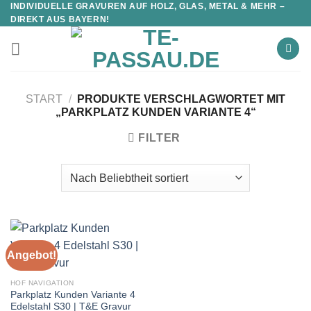
INDIVIDUELLE GRAVUREN AUF HOLZ, GLAS, METAL & MEHR –
DIREKT AUS BAYERN!
START
/
PRODUKTE VERSCHLAGWORTET MIT
„PARKPLATZ KUNDEN VARIANTE 4“
FILTER
Angebot!
HOF NAVIGATION
Parkplatz Kunden Variante 4
Edelstahl S30 | T&E Gravur