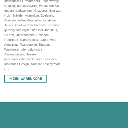
Individuelles Gravurschild – hochwertig,
war:
ist:
langlebig und einzigartig. Entdecken Sie
83,80 €
58,66 €.
unsere hochwertigen Gravurschilder aus
Holz, Schiefer, Aluminium, Edelstahl,
Acryl und edlen Materialkombinationen.
Jedes Schild wird mit höchster Präzision
gefertigt und eignet sich ideal für Haus,
Garten, Unternehmen, Hofladen,
Naturpark, Campingplatz, Jagdrevier,
Angelplatz, Wanderweg, Eingang,
Wegweiser oder dekorative
Anwendungen. Unsere
personalisierbaren Schilder verbinden
modernes Design, saubere Lasergravur
[...]
IN DEN WARENKORB