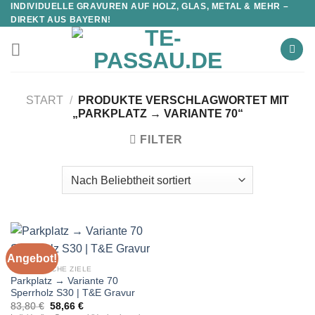
INDIVIDUELLE GRAVUREN AUF HOLZ, GLAS, METAL & MEHR –
DIREKT AUS BAYERN!
START
/
PRODUKTE VERSCHLAGWORTET MIT
„PARKPLATZ → VARIANTE 70“
FILTER
Angebot!
TOURISTISCHE ZIELE
Parkplatz → Variante 70
Sperrholz S30 | T&E Gravur
Ursprünglicher
Aktueller
83,80
€
58,66
€
Preis
Preis