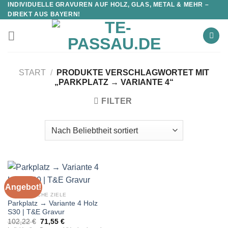
INDIVIDUELLE GRAVUREN AUF HOLZ, GLAS, METAL & MEHR –
DIREKT AUS BAYERN!
START
/
PRODUKTE VERSCHLAGWORTET MIT
„PARKPLATZ → VARIANTE 4“
FILTER
Angebot!
TOURISTISCHE ZIELE
Parkplatz → Variante 4 Holz
S30 | T&E Gravur
Ursprünglicher
Aktueller
102,22
€
71,55
€
Preis
Preis