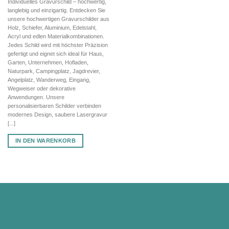
Individuelles Gravurschild – hochwertig,
war:
ist:
langlebig und einzigartig. Entdecken Sie
102,22 €
71,55 €.
unsere hochwertigen Gravurschilder aus
Holz, Schiefer, Aluminium, Edelstahl,
Acryl und edlen Materialkombinationen.
Jedes Schild wird mit höchster Präzision
gefertigt und eignet sich ideal für Haus,
Garten, Unternehmen, Hofladen,
Naturpark, Campingplatz, Jagdrevier,
Angelplatz, Wanderweg, Eingang,
Wegweiser oder dekorative
Anwendungen. Unsere
personalisierbaren Schilder verbinden
modernes Design, saubere Lasergravur
[...]
IN DEN WARENKORB