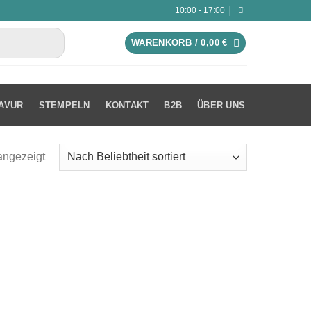
10:00 - 17:00
WARENKORB /
0,00
€
AVUR
STEMPELN
KONTAKT
B2B
ÜBER UNS
angezeigt