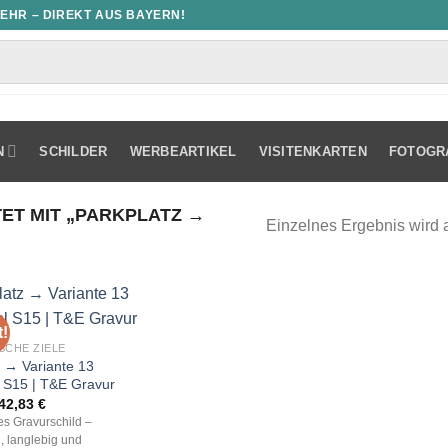
MEHR – DIREKT AUS BAYERN!
N
SCHILDER
WERBEARTIKEL
VISITENKARTEN
FOTOGR
T MIT „PARKPLATZ →
Einzelnes Ergebnis wird 
!
SCHE ZIELE
z → Variante 13
l S15 | T&E Gravur
Ursprünglicher
Aktueller
42,83
€
Preis
Preis
les Gravurschild –
war:
ist:
, langlebig und
61,18 €
42,83 €.