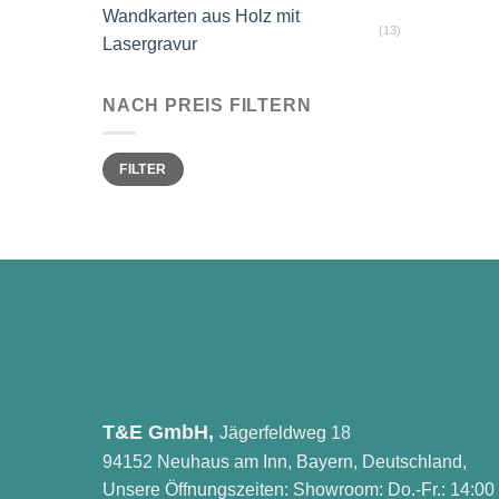
Wandkarten aus Holz mit
(13)
Lasergravur
NACH PREIS FILTERN
Min.
Max.
FILTER
Preis
Preis
T&E GmbH,
Jägerfeldweg 18
94152 Neuhaus am Inn, Bayern, Deutschland,
Unsere Öffnungszeiten: Showroom: Do.-Fr.: 14:00 