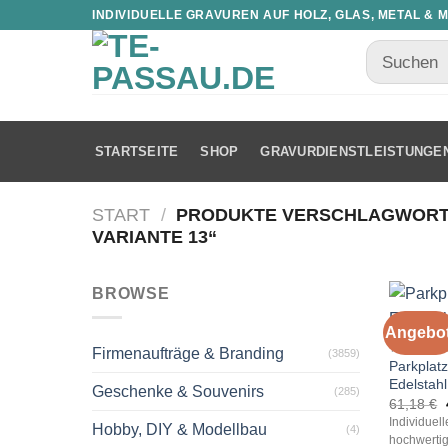
INDIVIDUELLE GRAVUREN AUF HOLZ, GLAS, METAL & 
STARTSEITE
SHOP
GRAVURDIENSTLEISTUNGE
START
/
PRODUKTE VERSCHLAGWORTE
VARIANTE 13“
BROWSE
Angebot
TOURISTI
Firmenaufträge & Branding
(3859)
Parkplat
Edelstah
Geschenke & Souvenirs
(285)
61,18
€
Individuel
Hobby, DIY & Modellbau
(4)
hochwertig