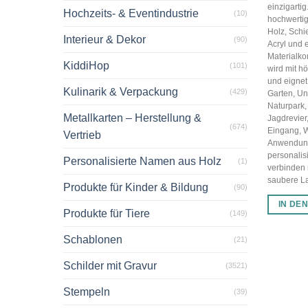
einzigarti
Hochzeits- & Eventindustrie
(10)
hochwertig
Holz, Schi
Interieur & Dekor
(90)
Acryl und 
Materialko
KiddiHop
(101)
wird mit hö
und eignet 
Kulinarik & Verpackung
(429)
Garten, U
Naturpark,
Metallkarten – Herstellung &
Jagdrevier
(674)
Eingang, 
Vertrieb
Anwendun
personalis
Personalisierte Namen aus Holz
(1)
verbinden
saubere Las
Produkte für Kinder & Bildung
(90)
IN DE
Produkte für Tiere
(149)
Schablonen
(21)
Schilder mit Gravur
(3521)
Stempeln
(39)