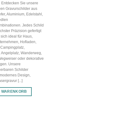
g. Entdecken Sie unsere
en Gravurschilder aus
efer, Aluminium, Edelstahl,
edlen
mbinationen. Jedes Schild
chster Präzision gefertigt
sich ideal für Haus,
nternehmen, Hofladen,
 Campingplatz,
, Angelplatz, Wanderweg,
Wegweiser oder dekorative
gen. Unsere
ierbaren Schilder
 modernes Design,
ergravur [...]
N WARENKORB