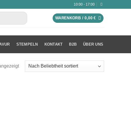
10:00 - 17:00
WARENKORB /
0,00
€
AVUR
STEMPELN
KONTAKT
B2B
ÜBER UNS
angezeigt