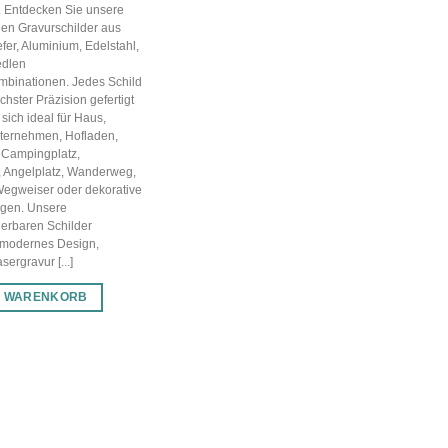
g. Entdecken Sie unsere
en Gravurschilder aus
efer, Aluminium, Edelstahl,
edlen
mbinationen. Jedes Schild
chster Präzision gefertigt
sich ideal für Haus,
nternehmen, Hofladen,
 Campingplatz,
, Angelplatz, Wanderweg,
Wegweiser oder dekorative
gen. Unsere
ierbaren Schilder
 modernes Design,
ergravur [...]
N WARENKORB