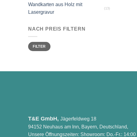
Wandkarten aus Holz mit
(13)
Lasergravur
NACH PREIS FILTERN
Min.
Max.
FILTER
Preis
Preis
T&E GmbH,
Jägerfeldweg 18
94152 Neuhaus am Inn, Bayern, Deutschland,
Unsere Öffnungszeiten: Showroom: Do.-Fr.: 14:00 