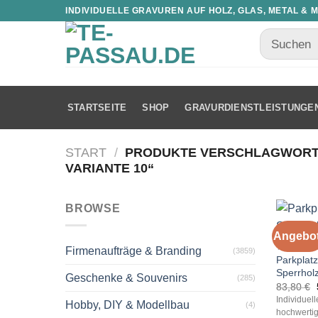
INDIVIDUELLE GRAVUREN AUF HOLZ, GLAS, METAL & 
STARTSEITE
SHOP
GRAVURDIENSTLEISTUNGE
START
/
PRODUKTE VERSCHLAGWORTE
VARIANTE 10“
BROWSE
Angebot
TOURISTI
Firmenaufträge & Branding
(3859)
Parkplat
Sperrhol
Geschenke & Souvenirs
(285)
83,80
€
Individuel
Hobby, DIY & Modellbau
(4)
hochwertig