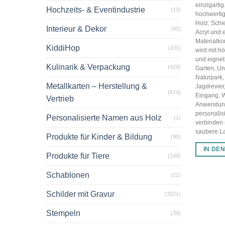
einzigarti
Hochzeits- & Eventindustrie
(10)
hochwertig
Holz, Schi
Interieur & Dekor
(90)
Acryl und 
Materialko
KiddiHop
(101)
wird mit hö
und eignet 
Kulinarik & Verpackung
(429)
Garten, U
Naturpark,
Metallkarten – Herstellung &
Jagdrevier
(674)
Eingang, 
Vertrieb
Anwendun
personalis
Personalisierte Namen aus Holz
(1)
verbinden
saubere Las
Produkte für Kinder & Bildung
(90)
IN DE
Produkte für Tiere
(149)
Schablonen
(21)
Schilder mit Gravur
(3521)
Stempeln
(39)