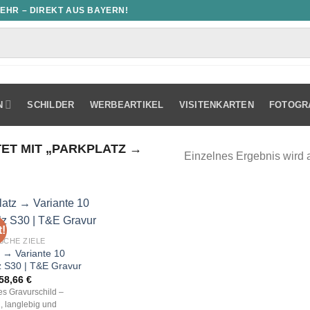
MEHR – DIREKT AUS BAYERN!
N
SCHILDER
WERBEARTIKEL
VISITENKARTEN
FOTOGR
T MIT „PARKPLATZ →
Einzelnes Ergebnis wird 
!
SCHE ZIELE
z → Variante 10
z S30 | T&E Gravur
Ursprünglicher
Aktueller
58,66
€
Preis
Preis
les Gravurschild –
war:
ist:
, langlebig und
83,80 €
58,66 €.