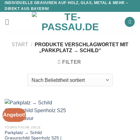
INDIVIDUELLE GRAVUREN AUF HOLZ, GLAS, METAL & MEHR –
DIREKT AUS BAYERN!
START
/
PRODUKTE VERSCHLAGWORTET MIT
„PARKPLATZ → SCHILD“
FILTER
Angebot!
TOURISTISCHE ZIELE
Parkplatz → Schild
Gravurschild Sperrholz S25 |