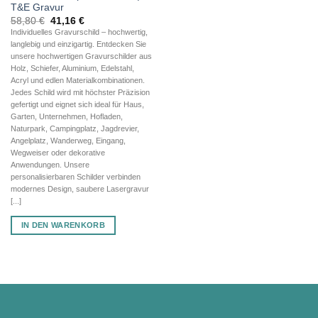
T&E Gravur
Ursprünglicher
Aktueller
58,80
€
41,16
€
Preis
Preis
Individuelles Gravurschild – hochwertig,
war:
ist:
langlebig und einzigartig. Entdecken Sie
58,80 €
41,16 €.
unsere hochwertigen Gravurschilder aus
Holz, Schiefer, Aluminium, Edelstahl,
Acryl und edlen Materialkombinationen.
Jedes Schild wird mit höchster Präzision
gefertigt und eignet sich ideal für Haus,
Garten, Unternehmen, Hofladen,
Naturpark, Campingplatz, Jagdrevier,
Angelplatz, Wanderweg, Eingang,
Wegweiser oder dekorative
Anwendungen. Unsere
personalisierbaren Schilder verbinden
modernes Design, saubere Lasergravur
[...]
IN DEN WARENKORB