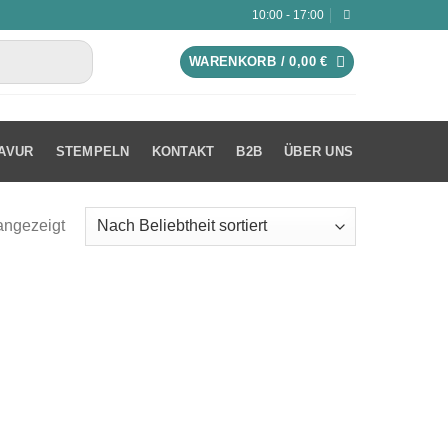
10:00 - 17:00
WARENKORB /
0,00
€
AVUR
STEMPELN
KONTAKT
B2B
ÜBER UNS
angezeigt