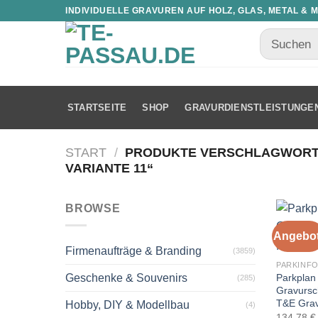
INDIVIDUELLE GRAVUREN AUF HOLZ, GLAS, METAL & 
STARTSEITE
SHOP
GRAVURDIENSTLEISTUNGE
START
/
PRODUKTE VERSCHLAGWORTE
VARIANTE 11“
BROWSE
Angebot
Firmenaufträge & Branding
(3859)
PARKINF
Parkplan
Geschenke & Souvenirs
(285)
Gravursch
T&E Gra
Hobby, DIY & Modellbau
(4)
134,78
€