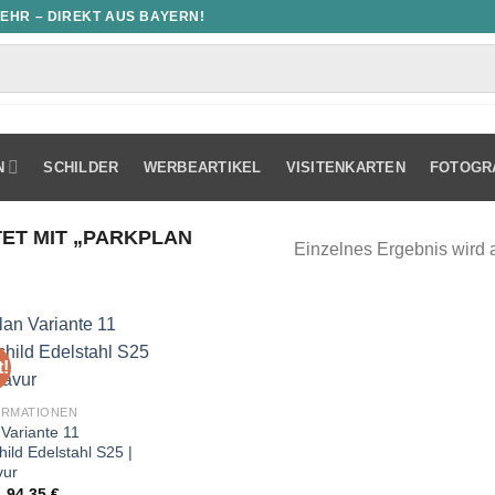
MEHR – DIREKT AUS BAYERN!
N
SCHILDER
WERBEARTIKEL
VISITENKARTEN
FOTOGR
T MIT „PARKPLAN
Einzelnes Ergebnis wird 
!
ORMATIONEN
 Variante 11
ild Edelstahl S25 |
vur
Ursprünglicher
Aktueller
94,35
€