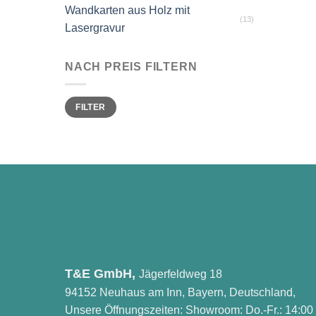
Wandkarten aus Holz mit
(13)
Lasergravur
NACH PREIS FILTERN
Min.
Max.
FILTER
Preis
Preis
T&E GmbH,
Jägerfeldweg 18
94152 Neuhaus am Inn, Bayern, Deutschland,
Unsere Öffnungszeiten: Showroom: Do.-Fr.: 14:00 