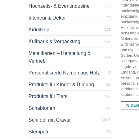
Individuel
Hochzeits- & Eventindustrie
(10)
hochwertig
einzigarti
Interieur & Dekor
(90)
hochwertig
Holz, Schi
KiddiHop
(101)
Acryl und 
Materialko
Kulinarik & Verpackung
(429)
wird mit hö
und eignet 
Metallkarten – Herstellung &
Garten, U
(674)
Vertrieb
Naturpark,
Jagdrevier
Personalisierte Namen aus Holz
Eingang, 
(1)
Anwendun
personalis
Produkte für Kinder & Bildung
(90)
verbinden
saubere Las
Produkte für Tiere
(149)
IN DE
Schablonen
(21)
Schilder mit Gravur
(3521)
Stempeln
(39)