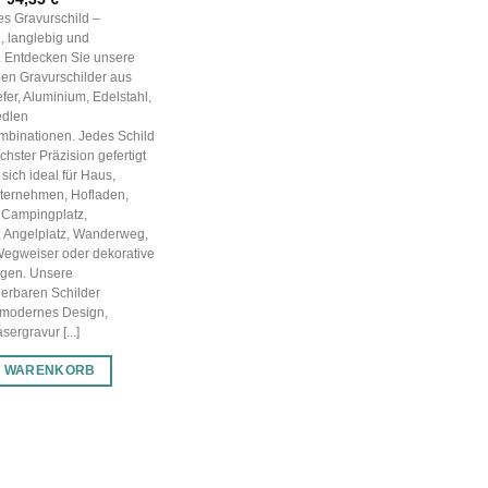
Preis
Preis
les Gravurschild –
war:
ist:
, langlebig und
134,78 €
94,35 €.
g. Entdecken Sie unsere
en Gravurschilder aus
efer, Aluminium, Edelstahl,
edlen
mbinationen. Jedes Schild
chster Präzision gefertigt
sich ideal für Haus,
nternehmen, Hofladen,
 Campingplatz,
, Angelplatz, Wanderweg,
Wegweiser oder dekorative
gen. Unsere
ierbaren Schilder
 modernes Design,
ergravur [...]
N WARENKORB