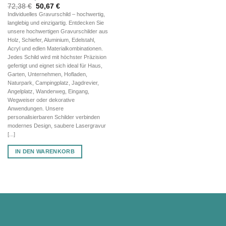
Ursprünglicher
Aktueller
72,38
€
50,67
€
Preis
Preis
Individuelles Gravurschild – hochwertig,
war:
ist:
langlebig und einzigartig. Entdecken Sie
72,38 €
50,67 €.
unsere hochwertigen Gravurschilder aus
Holz, Schiefer, Aluminium, Edelstahl,
Acryl und edlen Materialkombinationen.
Jedes Schild wird mit höchster Präzision
gefertigt und eignet sich ideal für Haus,
Garten, Unternehmen, Hofladen,
Naturpark, Campingplatz, Jagdrevier,
Angelplatz, Wanderweg, Eingang,
Wegweiser oder dekorative
Anwendungen. Unsere
personalisierbaren Schilder verbinden
modernes Design, saubere Lasergravur
[...]
IN DEN WARENKORB