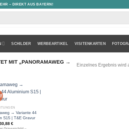
MEHR – DIREKT AUS BAYERN!
N
SCHILDER
WERBEARTIKEL
VISITENKARTEN
FOTOGR
ET MIT „PANORAMAWEG →
Einzelnes Ergebnis wird 
!
HTUNGEN
aweg → Variante 44
m S15 | T&E Gravur
Ursprünglicher
Aktueller
30,88
€
Preis
Preis
les Gravurschild –