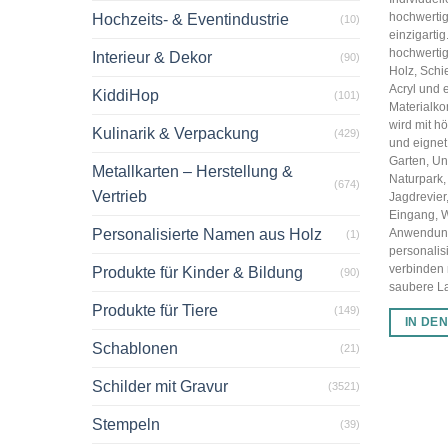
hochwertig
Hochzeits- & Eventindustrie
(10)
einzigarti
hochwertig
Interieur & Dekor
(90)
Holz, Schi
Acryl und 
KiddiHop
(101)
Materialko
wird mit hö
Kulinarik & Verpackung
(429)
und eignet 
Garten, U
Metallkarten – Herstellung &
Naturpark,
(674)
Vertrieb
Jagdrevier
Eingang, 
Personalisierte Namen aus Holz
Anwendun
(1)
personalis
verbinden
Produkte für Kinder & Bildung
(90)
saubere Las
Produkte für Tiere
(149)
IN DE
Schablonen
(21)
Schilder mit Gravur
(3521)
Stempeln
(39)