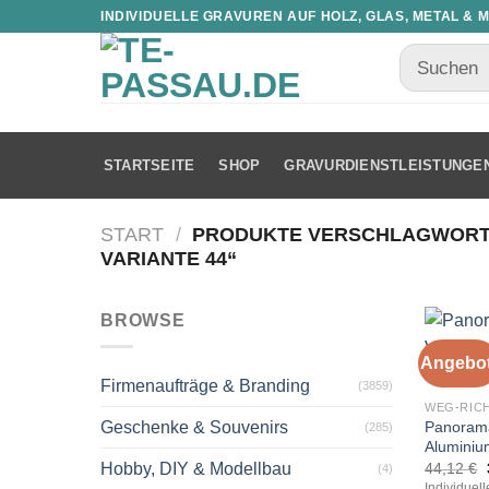
INDIVIDUELLE GRAVUREN AUF HOLZ, GLAS, METAL & 
STARTSEITE
SHOP
GRAVURDIENSTLEISTUNGE
START
/
PRODUKTE VERSCHLAGWORT
VARIANTE 44“
BROWSE
Angebot
Firmenaufträge & Branding
(3859)
WEG-RIC
Panoram
Geschenke & Souvenirs
(285)
Aluminiu
44,12
€
Hobby, DIY & Modellbau
(4)
Individuel