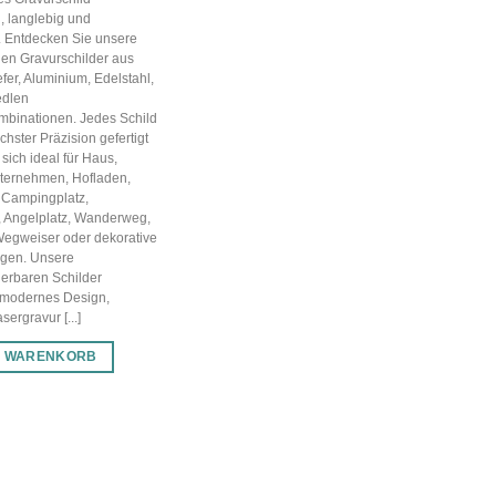
war:
ist:
, langlebig und
44,12 €
30,88 €.
g. Entdecken Sie unsere
en Gravurschilder aus
efer, Aluminium, Edelstahl,
edlen
mbinationen. Jedes Schild
chster Präzision gefertigt
sich ideal für Haus,
nternehmen, Hofladen,
 Campingplatz,
, Angelplatz, Wanderweg,
Wegweiser oder dekorative
gen. Unsere
ierbaren Schilder
 modernes Design,
ergravur [...]
N WARENKORB