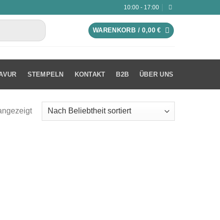
10:00 - 17:00
WARENKORB /
0,00
€
AVUR
STEMPELN
KONTAKT
B2B
ÜBER UNS
angezeigt