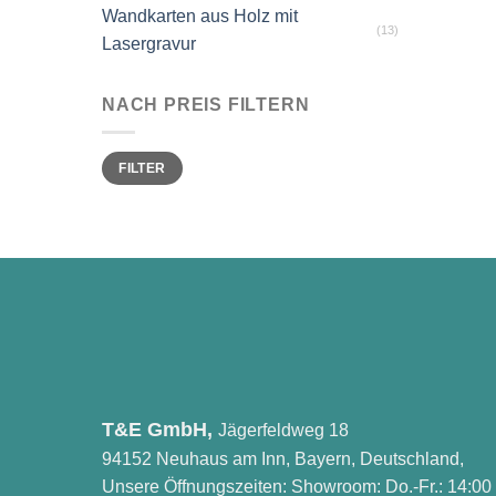
Wandkarten aus Holz mit
(13)
Lasergravur
NACH PREIS FILTERN
Min.
Max.
FILTER
Preis
Preis
T&E GmbH,
Jägerfeldweg 18
94152 Neuhaus am Inn, Bayern, Deutschland,
Unsere Öffnungszeiten: Showroom: Do.-Fr.: 14:00 