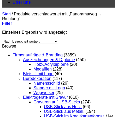
Über uns
Start
/
Produkte verschlagwortet mit „Panoramaweg →
Richtung“
Filter
Einzelnes Ergebnis wird angezeigt
Browse
Firmenaufträge & Branding
(3859)
Auszeichnungen & Diplome
(450)
Holz-/Acryldiplome
(20)
Medaillen
(228)
Bleistift mit Logo
(40)
Bürodekoration
(117)
Namensschild
(26)
Ständer mit Logo
(40)
Wegweiser
(25)
Elektrogeräte mit Gravur
(610)
Gravuren auf USB-Sticks
(274)
USB-Stick aus Holz.
(66)
USB-Stick aus Metall.
(194)
USB-Stick im Kreditkartenformat.
(14)