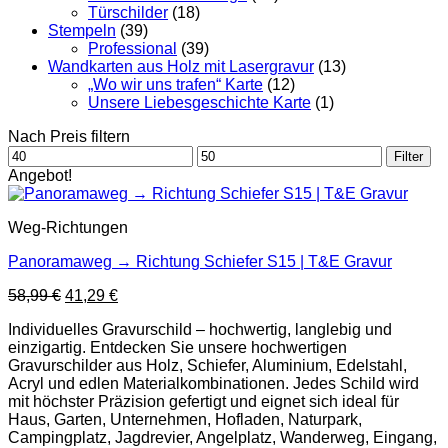
Türschilder
(18)
Stempeln
(39)
Professional
(39)
Wandkarten aus Holz mit Lasergravur
(13)
„Wo wir uns trafen“ Karte
(12)
Unsere Liebesgeschichte Karte
(1)
Nach Preis filtern
Min.
Max.
Filter
Preis
Preis
Angebot!
Weg-Richtungen
Panoramaweg → Richtung Schiefer S15 | T&E Gravur
Ursprünglicher
Aktueller
58,99
€
41,29
€
Preis
Preis
Individuelles Gravurschild – hochwertig, langlebig und
war:
ist:
einzigartig. Entdecken Sie unsere hochwertigen
58,99 €
41,29 €.
Gravurschilder aus Holz, Schiefer, Aluminium, Edelstahl,
Acryl und edlen Materialkombinationen. Jedes Schild wird
mit höchster Präzision gefertigt und eignet sich ideal für
Haus, Garten, Unternehmen, Hofladen, Naturpark,
Campingplatz, Jagdrevier, Angelplatz, Wanderweg, Eingang,