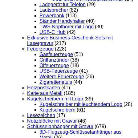
Ladegerät für Telefon
(29)
Lautsprecher
(82)
Powerbank
(113)
Ständer Handyhalter
(40)
TWS-Kopfhörer mit Logo
(30)
USB-C Hub
(42)
Exklusive Business-Geschenk-Sets mit
Lasergravur
(217)
Feuerzeuge
(228)
Gasfeuerzeuge
(51)
Grillanzünder
(38)
Ölfeuerzeuge
(18)
USB-Feuerzeuge
(41)
Weitere Feuerzeuge
(36)
Zigarettenetuis
(44)
Holzpostkarten
(41)
Karte aus Metall
(185)
Kugelschreibern mit Logo
(89)
Kugelschreiber mit leuchtendem Logo
(28)
Kugelschreibern
(61)
Lesezeichen
(17)
Notizblöcke mit Gravur
(46)
Schlüsselanhänger mit Gravur
(679)
3D-Flugzeug-Schlüsselanhänger aus
Metall
(26)