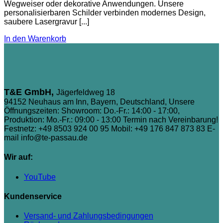
Wegweiser oder dekorative Anwendungen. Unsere
personalisierbaren Schilder verbinden modernes Design,
saubere Lasergravur [...]
In den Warenkorb
T&E GmbH,
Jägerfeldweg 18
94152 Neuhaus am Inn, Bayern, Deutschland, Unsere
Öffnungszeiten: Showroom: Do.-Fr.: 14:00 - 17:00,
Produktion: Mo.-Fr.: 09:00 - 13:00 Termin nach Vereinbarung!
Festnetz: +49 8503 924 00 95
Mobil: +49 176 847 873 83
E-
mail info@te-passau.de
Wir auf:
YouTube
Kundenservice
Versand- und Zahlungsbedingungen