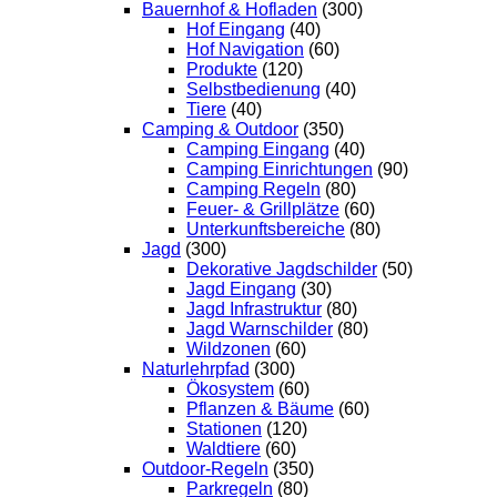
Bauernhof & Hofladen
(300)
Hof Eingang
(40)
Hof Navigation
(60)
Produkte
(120)
Selbstbedienung
(40)
Tiere
(40)
Camping & Outdoor
(350)
Camping Eingang
(40)
Camping Einrichtungen
(90)
Camping Regeln
(80)
Feuer- & Grillplätze
(60)
Unterkunftsbereiche
(80)
Jagd
(300)
Dekorative Jagdschilder
(50)
Jagd Eingang
(30)
Jagd Infrastruktur
(80)
Jagd Warnschilder
(80)
Wildzonen
(60)
Naturlehrpfad
(300)
Ökosystem
(60)
Pflanzen & Bäume
(60)
Stationen
(120)
Waldtiere
(60)
Outdoor-Regeln
(350)
Parkregeln
(80)