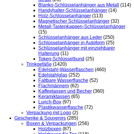
Blanko-Schlüsselanhänger aus Metall
(114)
Handyhalter-Schlüsselanhänger
(14)
Holz-Schlüsselanhänger
(113)
Magnetischer Schlüsselanhänger
(32)
Metall-Tastenkappen-Schlüsselanhänger
(15)
Schlüsselanhänger aus Leder
(250)
Schlüsselanhänger in Autoform
(25)
Schlüsselanhänger mit einziehbarer
Halterung
(11)
Token-Schlüsselbund
(25)
Trinkgefäße
(1420)
Edelstahl-Wasserflaschen
(460)
Edelstahlglas
(252)
Faltbare Wasserflasche
(52)
Flachmännern
(62)
Kaffeetassen und Becher
(360)
Keramiktassen
(65)
Lunch-Box
(97)
Plastikwasserflasche
(72)
Verpackung mit Logo
(2)
Geschenke & Souvenirs
(285)
Boxen & Verpackungen
(256)
Holzboxen
(87)