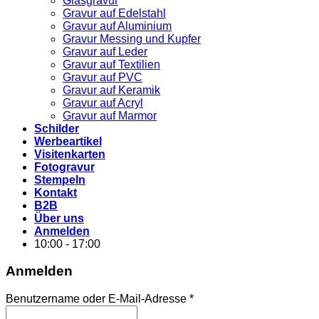
Glasgravur
Gravur auf Edelstahl
Gravur auf Aluminium
Gravur Messing und Kupfer
Gravur auf Leder
Gravur auf Textilien
Gravur auf PVC
Gravur auf Keramik
Gravur auf Acryl
Gravur auf Marmor
Schilder
Werbeartikel
Visitenkarten
Fotogravur
Stempeln
Kontakt
B2B
Über uns
Anmelden
10:00 - 17:00
Anmelden
Erforderlich
Benutzername oder E-Mail-Adresse
*