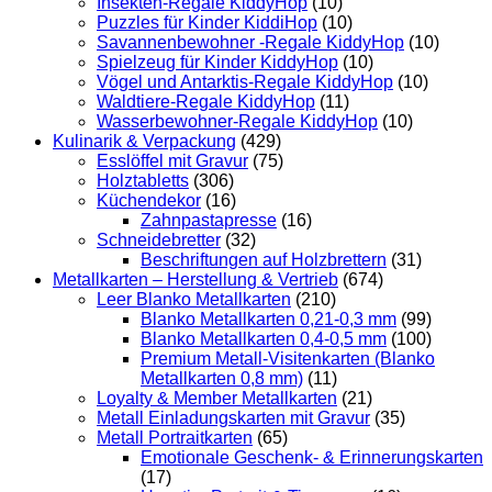
Insekten-Regale KiddyHop
(10)
Puzzles für Kinder KiddiHop
(10)
Savannenbewohner -Regale KiddyHop
(10)
Spielzeug für Kinder KiddyHop
(10)
Vögel und Antarktis-Regale KiddyHop
(10)
Waldtiere-Regale KiddyHop
(11)
Wasserbewohner-Regale KiddyHop
(10)
Kulinarik & Verpackung
(429)
Esslöffel mit Gravur
(75)
Holztabletts
(306)
Küchendekor
(16)
Zahnpastapresse
(16)
Schneidebretter
(32)
Beschriftungen auf Holzbrettern
(31)
Metallkarten – Herstellung & Vertrieb
(674)
Leer Blanko Metallkarten
(210)
Blanko Metallkarten 0,21-0,3 mm
(99)
Blanko Metallkarten 0,4-0,5 mm
(100)
Premium Metall-Visitenkarten (Blanko
Metallkarten 0,8 mm)
(11)
Loyalty & Member Metallkarten
(21)
Metall Einladungskarten mit Gravur
(35)
Metall Portraitkarten
(65)
Emotionale Geschenk- & Erinnerungskarten
(17)