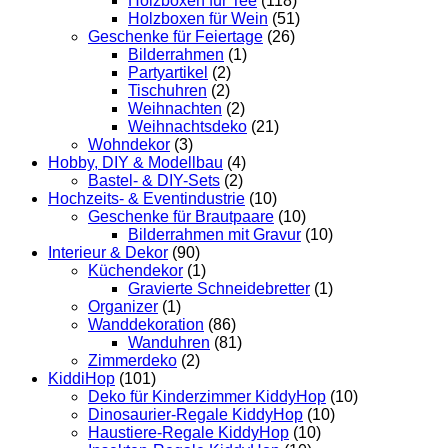
Holzboxen für Tee
(118)
Holzboxen für Wein
(51)
Geschenke für Feiertage
(26)
Bilderrahmen
(1)
Partyartikel
(2)
Tischuhren
(2)
Weihnachten
(2)
Weihnachtsdeko
(21)
Wohndekor
(3)
Hobby, DIY & Modellbau
(4)
Bastel- & DIY-Sets
(2)
Hochzeits- & Eventindustrie
(10)
Geschenke für Brautpaare
(10)
Bilderrahmen mit Gravur
(10)
Interieur & Dekor
(90)
Küchendekor
(1)
Gravierte Schneidebretter
(1)
Organizer
(1)
Wanddekoration
(86)
Wanduhren
(81)
Zimmerdeko
(2)
KiddiHop
(101)
Deko für Kinderzimmer KiddyHop
(10)
Dinosaurier-Regale KiddyHop
(10)
Haustiere-Regale KiddyHop
(10)