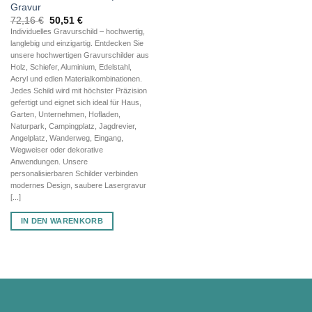
Gravur
Ursprünglicher
Aktueller
72,16
€
50,51
€
Preis
Preis
Individuelles Gravurschild – hochwertig,
war:
ist:
langlebig und einzigartig. Entdecken Sie
72,16 €
50,51 €.
unsere hochwertigen Gravurschilder aus
Holz, Schiefer, Aluminium, Edelstahl,
Acryl und edlen Materialkombinationen.
Jedes Schild wird mit höchster Präzision
gefertigt und eignet sich ideal für Haus,
Garten, Unternehmen, Hofladen,
Naturpark, Campingplatz, Jagdrevier,
Angelplatz, Wanderweg, Eingang,
Wegweiser oder dekorative
Anwendungen. Unsere
personalisierbaren Schilder verbinden
modernes Design, saubere Lasergravur
[...]
IN DEN WARENKORB