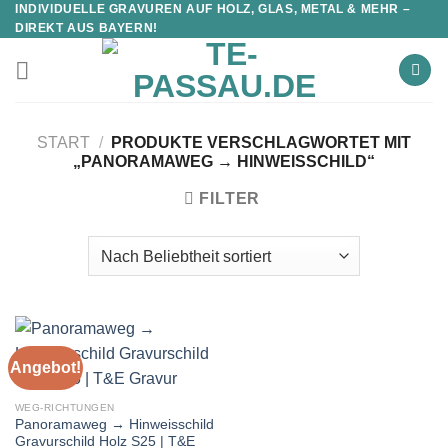
INDIVIDUELLE GRAVUREN AUF HOLZ, GLAS, METAL & MEHR –
DIREKT AUS BAYERN!
START
/
PRODUKTE VERSCHLAGWORTET MIT
„PANORAMAWEG → HINWEISSCHILD“
FILTER
Angebot!
WEG-RICHTUNGEN
Panoramaweg → Hinweisschild
Gravurschild Holz S25 | T&E