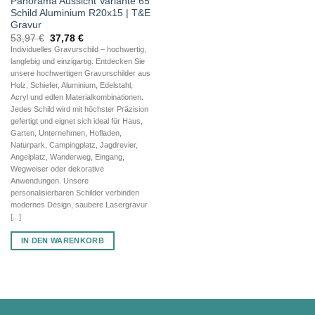
Panorama Aussicht Variante 65
Schild Aluminium R20x15 | T&E
Gravur
Ursprünglicher
Aktueller
53,97
€
37,78
€
Preis
Preis
Individuelles Gravurschild – hochwertig,
war:
ist:
langlebig und einzigartig. Entdecken Sie
53,97 €
37,78 €.
unsere hochwertigen Gravurschilder aus
Holz, Schiefer, Aluminium, Edelstahl,
Acryl und edlen Materialkombinationen.
Jedes Schild wird mit höchster Präzision
gefertigt und eignet sich ideal für Haus,
Garten, Unternehmen, Hofladen,
Naturpark, Campingplatz, Jagdrevier,
Angelplatz, Wanderweg, Eingang,
Wegweiser oder dekorative
Anwendungen. Unsere
personalisierbaren Schilder verbinden
modernes Design, saubere Lasergravur
[...]
IN DEN WARENKORB