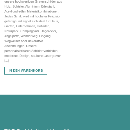
unsere hochwertigen Gravurschilder aus
50,02 €
35,01 €.
Holz, Schiefer, Aluminium, Edelstahl,
Acryl und edlen Materialkombinationen.
Jedes Schild wird mit höchster Präzision
gefertigt und eignet sich ideal für Haus,
Garten, Unternehmen, Hofladen,
Naturpark, Campingplatz, Jagdrevier,
Angelplatz, Wanderweg, Eingang,
Wegweiser oder dekorative
Anwendungen. Unsere
personalisierbaren Schilder verbinden
modernes Design, saubere Lasergravur
[...]
IN DEN WARENKORB