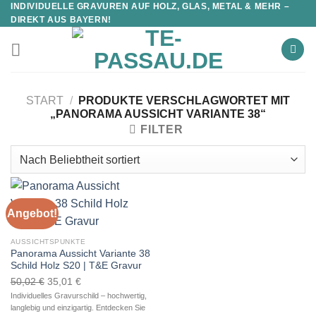
INDIVIDUELLE GRAVUREN AUF HOLZ, GLAS, METAL & MEHR –
DIREKT AUS BAYERN!
START
/
PRODUKTE VERSCHLAGWORTET MIT
„PANORAMA AUSSICHT VARIANTE 38“
FILTER
Angebot!
AUSSICHTSPUNKTE
Panorama Aussicht Variante 38
Schild Holz S20 | T&E Gravur
Ursprünglicher
Aktueller
50,02
€
35,01
€
Preis
Preis
Individuelles Gravurschild – hochwertig,
langlebig und einzigartig. Entdecken Sie
war:
ist: