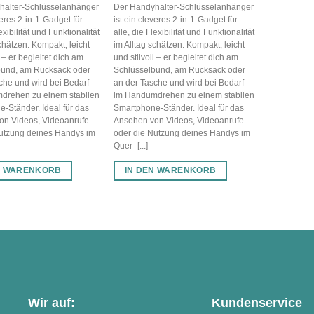
halter-Schlüsselanhänger
Der Handyhalter-Schlüsselanhänger
veres 2-in-1-Gadget für
ist ein cleveres 2-in-1-Gadget für
lexibilität und Funktionalität
alle, die Flexibilität und Funktionalität
schätzen. Kompakt, leicht
im Alltag schätzen. Kompakt, leicht
l – er begleitet dich am
und stilvoll – er begleitet dich am
bund, am Rucksack oder
Schlüsselbund, am Rucksack oder
che und wird bei Bedarf
an der Tasche und wird bei Bedarf
drehen zu einem stabilen
im Handumdrehen zu einem stabilen
-Ständer. Ideal für das
Smartphone-Ständer. Ideal für das
on Videos, Videoanrufe
Ansehen von Videos, Videoanrufe
Nutzung deines Handys im
oder die Nutzung deines Handys im
Quer- [...]
N WARENKORB
IN DEN WARENKORB
Wir auf:
Kundenservice