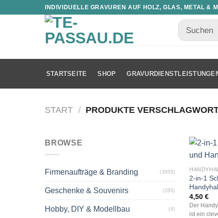
INDIVIDUELLE GRAVUREN AUF HOLZ, GLAS, METAL & 
STARTSEITE
SHOP
GRAVURDIENSTLEISTUNGE
START
/
PRODUKTE VERSCHLAGWORTE
BROWSE
Firmenaufträge & Branding
(3859)
2-in-1 S
Handyhal
Geschenke & Souvenirs
(285)
4,50
€
Der Handy
Hobby, DIY & Modellbau
(4)
ist ein cle