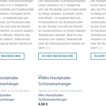
halter-Schlüsselanhänger
Der Handyhalter-Schlüsselanhänger
Der Handyh
veres 2-in-1-Gadget für
ist ein cleveres 2-in-1-Gadget für
ist ein clev
lexibilität und Funktionalität
alle, die Flexibilität und Funktionalität
alle, die Fle
schätzen. Kompakt, leicht
im Alltag schätzen. Kompakt, leicht
im Alltag sc
l – er begleitet dich am
und stilvoll – er begleitet dich am
und stilvoll
bund, am Rucksack oder
Schlüsselbund, am Rucksack oder
Schlüsselb
che und wird bei Bedarf
an der Tasche und wird bei Bedarf
an der Tasc
drehen zu einem stabilen
im Handumdrehen zu einem stabilen
im Handumd
-Ständer. Ideal für das
Smartphone-Ständer. Ideal für das
Smartphone-
on Videos, Videoanrufe
Ansehen von Videos, Videoanrufe
Ansehen vo
Nutzung deines Handys im
oder die Nutzung deines Handys im
oder die Nu
Quer- [...]
Quer- [...]
N WARENKORB
IN DEN WARENKORB
IN DEN
HANDYHALTER-SCHLÜSSELANHÄNGER
HANDYHALTER-SCHLÜSSELANHÄNGER
dyhalter
Mini Handyhalter
lanhänger
Schlüsselanhänger
4,50
€