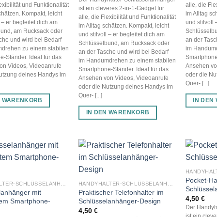
lexibilität und Funktionalität
alle, die Fle
ist ein cleveres 2-in-1-Gadget für
schätzen. Kompakt, leicht
im Alltag sc
alle, die Flexibilität und Funktionalität
l – er begleitet dich am
und stilvoll
im Alltag schätzen. Kompakt, leicht
bund, am Rucksack oder
Schlüsselb
und stilvoll – er begleitet dich am
che und wird bei Bedarf
an der Tasc
Schlüsselbund, am Rucksack oder
drehen zu einem stabilen
im Handumd
an der Tasche und wird bei Bedarf
-Ständer. Ideal für das
Smartphone-
im Handumdrehen zu einem stabilen
on Videos, Videoanrufe
Ansehen vo
Smartphone-Ständer. Ideal für das
Nutzung deines Handys im
oder die Nu
Ansehen von Videos, Videoanrufe
Quer- [...]
oder die Nutzung deines Handys im
Quer- [...]
N WARENKORB
IN DEN
IN DEN WARENKORB
Pocket-Ha
HANDYHALTER-SCHLÜSSELANHÄNGER
HANDYHALTER-SCHLÜSSELANHÄNGER
Schlüssel
lanhänger mit
Praktischer Telefonhalter im
4,50
€
rtem Smartphone-
Schlüsselanhänger-Design
Der Handyh
4,50
€
ist ein clev