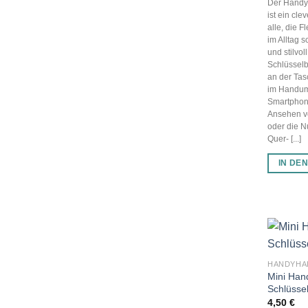
Der Handy
ist ein cle
alle, die F
im Alltag 
und stilvol
Schlüssel
an der Tas
im Handum
Smartphone
Ansehen v
oder die 
Quer- [...]
IN DE
Mini Han
Schlüsse
4,50
€