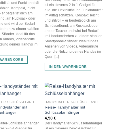
xibilität und Funktionalität
ist ein cleveres 2-in-1-Gadget für
hätzen. Kompakt, leicht
alle, die Flexibilität und Funktionalität
 – er begleitet dich am
im Alltag schätzen. Kompakt, leicht
und, am Rucksack oder
und stilvoll – er begleitet dich am
he und wird bei Bedarf
Schlüsselbund, am Rucksack oder
rehen zu einem stabilen
an der Tasche und wird bei Bedarf
Ständer. Ideal für das
im Handumdrehen zu einem stabilen
n Videos, Videoanrufe
Smartphone-Ständer. Ideal für das
tzung deines Handys im
Ansehen von Videos, Videoanrufe
oder die Nutzung deines Handys im
Quer- [...]
 WARENKORB
IN DEN WARENKORB
HANDYHALTER-SCHLÜSSELANHÄNGER
HANDYHALTER-SCHLÜSSELANHÄNGER
ndyständer mit
Reise-Handyhalter mit
anhänger
Schlüsselanhänger
4,50
€
alter-Schlüsselanhänger
Der Handyhalter-Schlüsselanhänger
eres 2-in-1-Gadget für
ist ein cleveres 2-in-1-Gadget für