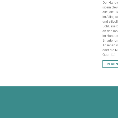
Der Handy
ist ein cle
alle, die F
im Alltag 
und stilvol
Schlüssel
an der Tas
im Handum
Smartphone
Ansehen v
oder die 
Quer- [...]
IN DE