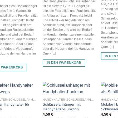
Der Handyhalter-Schlüsselanhänger
alle, die Fle
halter-Schlüsselanhänger
ist ein cleveres 2-in-1-Gadget für
im Alltag sc
veres 2-in-1-Gadget für
alle, die Flexibilität und Funktionalität
und stilvoll
lexibilität und Funktionalität
im Alltag schätzen. Kompakt, leicht
Schlüsselb
schätzen. Kompakt, leicht
und stilvoll – er begleitet dich am
an der Tasc
l – er begleitet dich am
Schlüsselbund, am Rucksack oder
im Handumd
bund, am Rucksack oder
an der Tasche und wird bei Bedarf
Smartphone-
che und wird bei Bedarf
im Handumdrehen zu einem stabilen
Ansehen vo
drehen zu einem stabilen
Smartphone-Ständer. Ideal für das
oder die Nu
-Ständer. Ideal für das
Ansehen von Videos, Videoanrufe
Quer- [...]
on Videos, Videoanrufe
oder die Nutzung deines Handys im
Nutzung deines Handys im
Quer- [...]
IN DEN
IN DEN WARENKORB
N WARENKORB
HANDYHALTER-SCHLÜSSELANHÄNGER
HANDYHALTER-SCHLÜSSELANHÄNGER
r Handyhalter für
Schlüsselanhänger mit
Mobiler H
s
Handyhalter-Funktion
Schlüssel
4,50
€
4,50
€