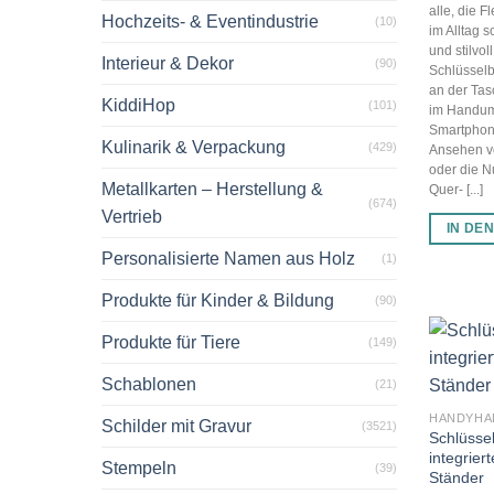
alle, die F
Hochzeits- & Eventindustrie
(10)
im Alltag 
und stilvol
Interieur & Dekor
(90)
Schlüssel
an der Tas
KiddiHop
(101)
im Handum
Smartphone
Kulinarik & Verpackung
(429)
Ansehen v
oder die 
Metallkarten – Herstellung &
Quer- [...]
(674)
Vertrieb
IN DE
Personalisierte Namen aus Holz
(1)
Produkte für Kinder & Bildung
(90)
Produkte für Tiere
(149)
Schablonen
(21)
Schilder mit Gravur
(3521)
Schlüsse
integrie
Stempeln
(39)
Ständer