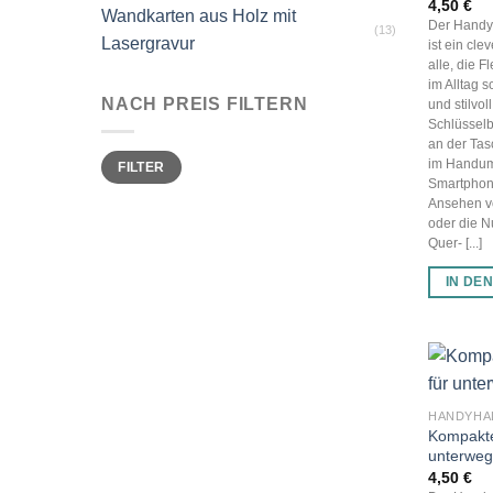
4,50
€
Wandkarten aus Holz mit
Der Handy
(13)
Lasergravur
ist ein cle
alle, die F
im Alltag 
NACH PREIS FILTERN
und stilvol
Schlüssel
an der Tas
Min.
Max.
im Handum
FILTER
Preis
Preis
Smartphone
Ansehen v
oder die 
Quer- [...]
IN DE
Kompakte
unterweg
4,50
€