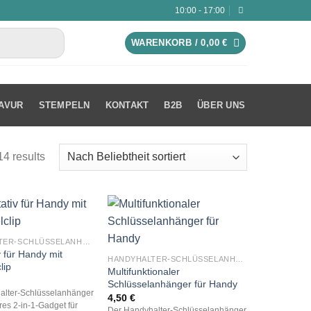
10:00 - 17:00
WARENKORB /
0,00
€
AVUR
STEMPELN
KONTAKT
B2B
ÜBER UNS
14 results
HANDYHALTER-SCHLÜSSELANHÄNGER
v für Handy mit
HANDYHALTER-SCHLÜSSELANHÄNGER
lip
Multifunktionaler
Schlüsselanhänger für Handy
alter-Schlüsselanhänger
4,50
€
eres 2-in-1-Gadget für
Der Handyhalter-Schlüsselanhänger