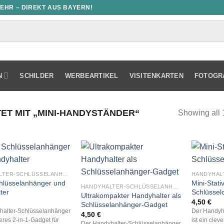
MEHR – DIREKT AUS BAYERN!
N
SCHILDER
WERBEARTIKEL
VISITENKARTEN
FOTOGR
T MIT „MINI-HANDYSTÄNDER“
Showing all 
HANDYHALTER-SCHLÜSSELANHÄNGER
chlüsselanhänger und
Mini-Stati
HANDYHALTER-SCHLÜSSELANHÄNGER
ter
Schlüsselc
Ultrakompakter Handyhalter als
4,50
€
Schlüsselanhänger-Gadget
halter-Schlüsselanhänger
Der Handyh
4,50
€
veres 2-in-1-Gadget für
ist ein clev
Der Handyhalter-Schlüsselanhänger