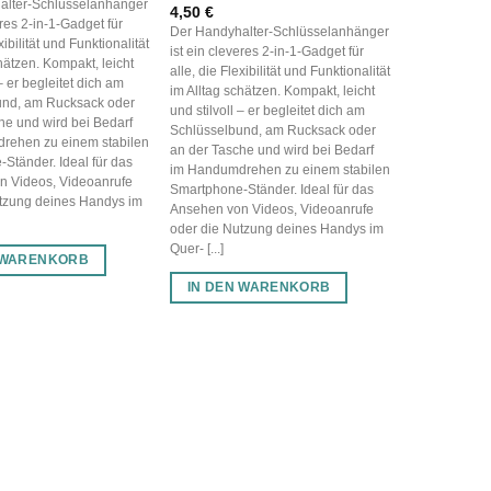
alter-Schlüsselanhänger
4,50
€
eres 2-in-1-Gadget für
Der Handyhalter-Schlüsselanhänger
xibilität und Funktionalität
ist ein cleveres 2-in-1-Gadget für
hätzen. Kompakt, leicht
alle, die Flexibilität und Funktionalität
 – er begleitet dich am
im Alltag schätzen. Kompakt, leicht
und, am Rucksack oder
und stilvoll – er begleitet dich am
he und wird bei Bedarf
Schlüsselbund, am Rucksack oder
rehen zu einem stabilen
an der Tasche und wird bei Bedarf
Ständer. Ideal für das
im Handumdrehen zu einem stabilen
n Videos, Videoanrufe
Smartphone-Ständer. Ideal für das
tzung deines Handys im
Ansehen von Videos, Videoanrufe
oder die Nutzung deines Handys im
Quer- [...]
 WARENKORB
IN DEN WARENKORB