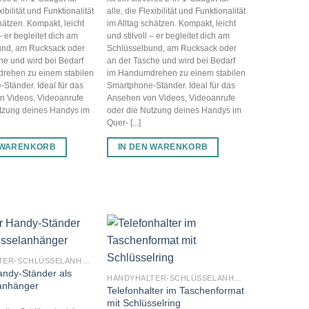
xibilität und Funktionalität
alle, die Flexibilität und Funktionalität
hätzen. Kompakt, leicht
im Alltag schätzen. Kompakt, leicht
 – er begleitet dich am
und stilvoll – er begleitet dich am
und, am Rucksack oder
Schlüsselbund, am Rucksack oder
he und wird bei Bedarf
an der Tasche und wird bei Bedarf
rehen zu einem stabilen
im Handumdrehen zu einem stabilen
Ständer. Ideal für das
Smartphone-Ständer. Ideal für das
n Videos, Videoanrufe
Ansehen von Videos, Videoanrufe
tzung deines Handys im
oder die Nutzung deines Handys im
Quer- [...]
 WARENKORB
IN DEN WARENKORB
HANDYHALTER-SCHLÜSSELANHÄNGER
andy-Ständer als
HANDYHALTER-SCHLÜSSELANHÄNGER
anhänger
Telefonhalter im Taschenformat
mit Schlüsselring