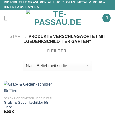
INDIVIDUELLE GRAVUREN AUF HOLZ, GLAS, METAL & MEHR –
DIREKT AUS BAYERN!
START
/
PRODUKTE VERSCHLAGWORTET MIT
„GEDENKSCHILD TIER GARTEN“
FILTER
GRAB- & GEDENKSCHILDER FÜR TIERE
Grab- & Gedenkschilder für
Tiere
9,00
€