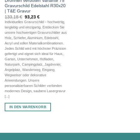
Drohnen verboten Variante 75
Gravurschild Edelstahl R30x20
| T&E Gravur
Ursprünglicher
Aktueller
133,18
€
93,23
€
Preis
Preis
Individuelles Gravurschild – hochwertig,
war:
ist:
langlebig und einzigartig. Entdecken Sie
133,18 €
93,23 €.
unsere hochwertigen Gravurschilder aus
Holz, Schiefer, Aluminium, Edelstahl,
Acryl und edlen Materialkombinationen.
Jedes Schild wird mit höchster Präzision
gefertigt und eignet sich ideal für Haus,
Garten, Unternehmen, Hofladen,
Naturpark, Campingplatz, Jagdrevier,
Angelplatz, Wanderweg, Eingang,
Wegweiser oder dekorative
Anwendungen. Unsere
personalisierbaren Schilder verbinden
modernes Design, saubere Lasergravur
[...]
IN DEN WARENKORB