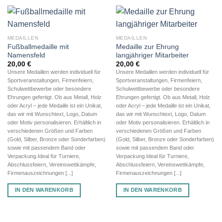
MEDAILLEN
MEDAILLEN
Fußballmedaille mit
Medaille zur Ehrung
Namensfeld
langjähriger Mitarbeiter
20,00
€
20,00
€
Unsere Medaillen werden individuell für
Unsere Medaillen werden individuell für
Sportveranstaltungen, Firmenfeiern,
Sportveranstaltungen, Firmenfeiern,
Schulwettbewerbe oder besondere
Schulwettbewerbe oder besondere
Ehrungen gefertigt. Ob aus Metall, Holz
Ehrungen gefertigt. Ob aus Metall, Holz
oder Acryl – jede Medaille ist ein Unikat,
oder Acryl – jede Medaille ist ein Unikat,
das wir mit Wunschtext, Logo, Datum
das wir mit Wunschtext, Logo, Datum
oder Motiv personalisieren. Erhältlich in
oder Motiv personalisieren. Erhältlich in
verschiedenen Größen und Farben
verschiedenen Größen und Farben
(Gold, Silber, Bronze oder Sonderfarben)
(Gold, Silber, Bronze oder Sonderfarben)
sowie mit passendem Band oder
sowie mit passendem Band oder
Verpackung.Ideal für Turniere,
Verpackung.Ideal für Turniere,
Abschlussfeiern, Vereinswettkämpfe,
Abschlussfeiern, Vereinswettkämpfe,
Firmenauszeichnungen [...]
Firmenauszeichnungen [...]
IN DEN WARENKORB
IN DEN WARENKORB