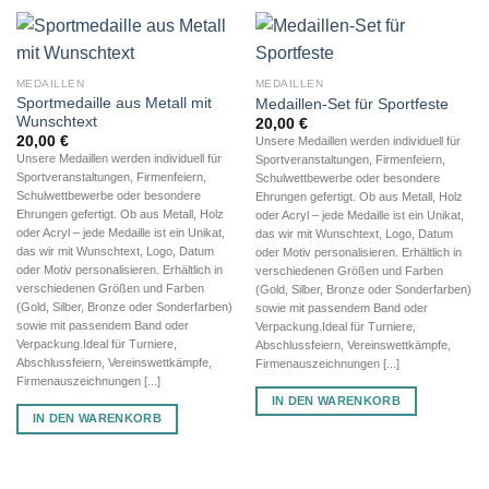
MEDAILLEN
MEDAILLEN
Sportmedaille aus Metall mit
Medaillen-Set für Sportfeste
Wunschtext
20,00
€
20,00
€
Unsere Medaillen werden individuell für
Unsere Medaillen werden individuell für
Sportveranstaltungen, Firmenfeiern,
Sportveranstaltungen, Firmenfeiern,
Schulwettbewerbe oder besondere
Schulwettbewerbe oder besondere
Ehrungen gefertigt. Ob aus Metall, Holz
Ehrungen gefertigt. Ob aus Metall, Holz
oder Acryl – jede Medaille ist ein Unikat,
oder Acryl – jede Medaille ist ein Unikat,
das wir mit Wunschtext, Logo, Datum
das wir mit Wunschtext, Logo, Datum
oder Motiv personalisieren. Erhältlich in
oder Motiv personalisieren. Erhältlich in
verschiedenen Größen und Farben
verschiedenen Größen und Farben
(Gold, Silber, Bronze oder Sonderfarben)
(Gold, Silber, Bronze oder Sonderfarben)
sowie mit passendem Band oder
sowie mit passendem Band oder
Verpackung.Ideal für Turniere,
Verpackung.Ideal für Turniere,
Abschlussfeiern, Vereinswettkämpfe,
Abschlussfeiern, Vereinswettkämpfe,
Firmenauszeichnungen [...]
Firmenauszeichnungen [...]
IN DEN WARENKORB
IN DEN WARENKORB