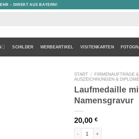
MEHR – DIREKT AUS BAYERN!
N
SCHILDER
WERBEARTIKEL
VISITENKARTEN
FOTOGR
START
/
FIRMENAUFTRÄGE &
AUSZEICHNUNGEN & DIPLOM
Laufmedaille mi
Namensgravur
20,00
€
Laufmedaille mit Namensgrav