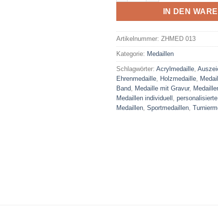
IN DEN WAR
Artikelnummer:
ZHMED 013
Kategorie:
Medaillen
Schlagwörter:
Acrylmedaille
,
Auszei
Ehrenmedaille
,
Holzmedaille
,
Medail
Band
,
Medaille mit Gravur
,
Medaille
Medaillen individuell
,
personalisierte
Medaillen
,
Sportmedaillen
,
Turnierm