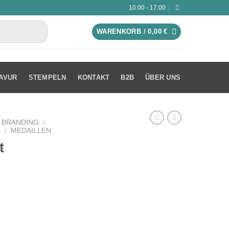
10:00 - 17:00
WARENKORB /
0,00
€
AVUR
STEMPELN
KONTAKT
B2B
ÜBER UNS
 BRANDING
/
E
/
MEDAILLEN
t
ur Menge