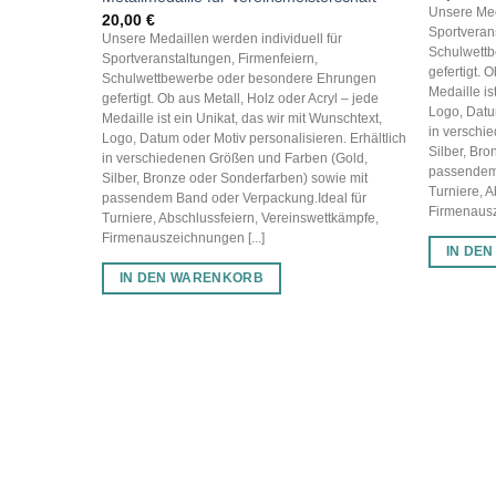
Unsere Med
20,00
€
Sportveran
Unsere Medaillen werden individuell für
Schulwett
Sportveranstaltungen, Firmenfeiern,
gefertigt. 
Schulwettbewerbe oder besondere Ehrungen
Medaille is
gefertigt. Ob aus Metall, Holz oder Acryl – jede
Logo, Datum
Medaille ist ein Unikat, das wir mit Wunschtext,
in verschi
Logo, Datum oder Motiv personalisieren. Erhältlich
Silber, Br
in verschiedenen Größen und Farben (Gold,
passendem 
Silber, Bronze oder Sonderfarben) sowie mit
Turniere, A
passendem Band oder Verpackung.Ideal für
Firmenausz
Turniere, Abschlussfeiern, Vereinswettkämpfe,
Firmenauszeichnungen [...]
IN DE
IN DEN WARENKORB