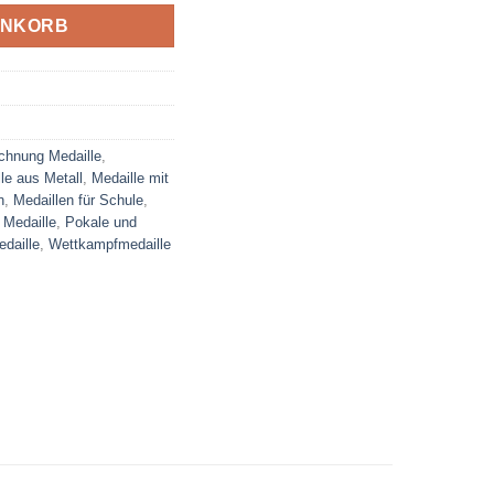
ENKORB
chnung Medaille
,
le aus Metall
,
Medaille mit
n
,
Medaillen für Schule
,
 Medaille
,
Pokale und
edaille
,
Wettkampfmedaille