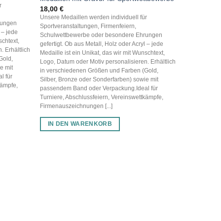
r
18,00
€
Unsere Medaillen werden individuell für
rungen
Sportveranstaltungen, Firmenfeiern,
 – jede
Schulwettbewerbe oder besondere Ehrungen
schtext,
gefertigt. Ob aus Metall, Holz oder Acryl – jede
. Erhältlich
Medaille ist ein Unikat, das wir mit Wunschtext,
Gold,
Logo, Datum oder Motiv personalisieren. Erhältlich
e mit
in verschiedenen Größen und Farben (Gold,
l für
Silber, Bronze oder Sonderfarben) sowie mit
kämpfe,
passendem Band oder Verpackung.Ideal für
Turniere, Abschlussfeiern, Vereinswettkämpfe,
Firmenauszeichnungen [...]
MEDAILLEN
IN DEN WARENKORB
Wettkampfm
20,00
€
Unsere Medai
Sportveranst
Schulwettbe
gefertigt. Ob
Medaille ist 
Logo, Datum o
in verschied
Silber, Bron
passendem Ba