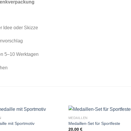
chenkverpackung
er Idee oder Skizze
gnvorschlag
nen 5–10 Werktagen
chen
N
MEDAILLEN
ille mit Sportmotiv
Medaillen-Set für Sportfeste
20,00
€