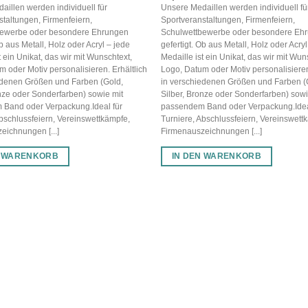
aillen werden individuell für
Unsere Medaillen werden individuell fü
staltungen, Firmenfeiern,
Sportveranstaltungen, Firmenfeiern,
bewerbe oder besondere Ehrungen
Schulwettbewerbe oder besondere Eh
Ob aus Metall, Holz oder Acryl – jede
gefertigt. Ob aus Metall, Holz oder Acryl
t ein Unikat, das wir mit Wunschtext,
Medaille ist ein Unikat, das wir mit Wun
 oder Motiv personalisieren. Erhältlich
Logo, Datum oder Motiv personalisieren
edenen Größen und Farben (Gold,
in verschiedenen Größen und Farben (
onze oder Sonderfarben) sowie mit
Silber, Bronze oder Sonderfarben) sowi
Band oder Verpackung.Ideal für
passendem Band oder Verpackung.Idea
bschlussfeiern, Vereinswettkämpfe,
Turniere, Abschlussfeiern, Vereinswett
eichnungen [...]
Firmenauszeichnungen [...]
N WARENKORB
IN DEN WARENKORB