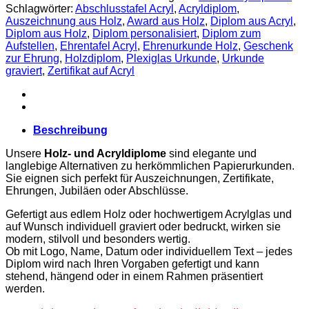
Holz
Schlagwörter:
Abschlusstafel Acryl
,
Acryldiplom
,
für
Auszeichnung aus Holz
,
Award aus Holz
,
Diplom aus Acryl
,
Veranstaltungen
Diplom aus Holz
,
Diplom personalisiert
,
Diplom zum
Menge
Aufstellen
,
Ehrentafel Acryl
,
Ehrenurkunde Holz
,
Geschenk
zur Ehrung
,
Holzdiplom
,
Plexiglas Urkunde
,
Urkunde
graviert
,
Zertifikat auf Acryl
Beschreibung
Unsere
Holz- und Acryldiplome
sind elegante und
langlebige Alternativen zu herkömmlichen Papierurkunden.
Sie eignen sich perfekt für Auszeichnungen, Zertifikate,
Ehrungen, Jubiläen oder Abschlüsse.
Gefertigt aus edlem Holz oder hochwertigem Acrylglas und
auf Wunsch individuell graviert oder bedruckt, wirken sie
modern, stilvoll und besonders wertig.
Ob mit Logo, Name, Datum oder individuellem Text – jedes
Diplom wird nach Ihren Vorgaben gefertigt und kann
stehend, hängend oder in einem Rahmen präsentiert
werden.