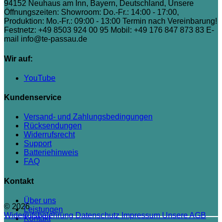
94152 Neuhaus am Inn, Bayern, Deutschland, Unsere
Öffnungszeiten: Showroom: Do.-Fr.: 14:00 - 17:00,
Produktion: Mo.-Fr.: 09:00 - 13:00 Termin nach Vereinbarung!
Festnetz: +49 8503 924 00 95
Mobil: +49 176 847 873 83
E-
mail info@te-passau.de
Wir auf:
YouTube
Kundenservice
Versand- und Zahlungsbedingungen
Rücksendungen
Widerrufsrecht
Support
Batteriehinweis
FAQ
Kontakt
Über uns
© 2026
Leistungen
Widerrufsbelehrung
Datenschutz
Impressum
Unsere AGB
Kontakt