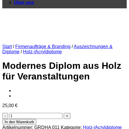
Über uns
Start
/
Firmenaufträge & Branding
/
Auszeichnungen &
Diplome
/
Holz-/Acryldiplome
Modernes Diplom aus Holz
für Veranstaltungen
25,00
€
Modernes
Diplom
In den Warenkorb
aus
Artikelnummer:
GRDHA 011
Kategorie:
Holz-/Acryldiplome