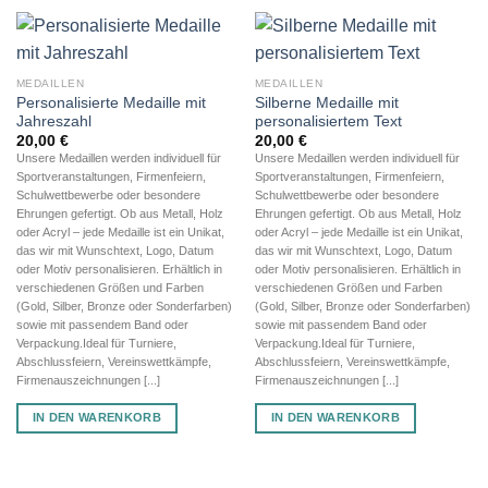
MEDAILLEN
MEDAILLEN
Personalisierte Medaille mit
Silberne Medaille mit
Jahreszahl
personalisiertem Text
20,00
€
20,00
€
Unsere Medaillen werden individuell für
Unsere Medaillen werden individuell für
Sportveranstaltungen, Firmenfeiern,
Sportveranstaltungen, Firmenfeiern,
Schulwettbewerbe oder besondere
Schulwettbewerbe oder besondere
Ehrungen gefertigt. Ob aus Metall, Holz
Ehrungen gefertigt. Ob aus Metall, Holz
oder Acryl – jede Medaille ist ein Unikat,
oder Acryl – jede Medaille ist ein Unikat,
das wir mit Wunschtext, Logo, Datum
das wir mit Wunschtext, Logo, Datum
oder Motiv personalisieren. Erhältlich in
oder Motiv personalisieren. Erhältlich in
verschiedenen Größen und Farben
verschiedenen Größen und Farben
(Gold, Silber, Bronze oder Sonderfarben)
(Gold, Silber, Bronze oder Sonderfarben)
sowie mit passendem Band oder
sowie mit passendem Band oder
Verpackung.Ideal für Turniere,
Verpackung.Ideal für Turniere,
Abschlussfeiern, Vereinswettkämpfe,
Abschlussfeiern, Vereinswettkämpfe,
Firmenauszeichnungen [...]
Firmenauszeichnungen [...]
IN DEN WARENKORB
IN DEN WARENKORB