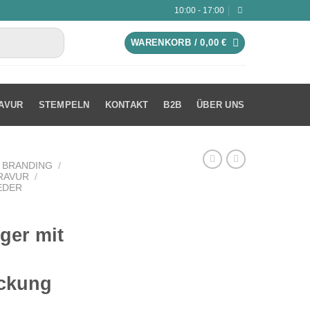
10:00 - 17:00
WARENKORB /
0,00
€
AVUR
STEMPELN
KONTAKT
B2B
ÜBER UNS
 BRANDING
/
RAVUR
/
EDER
ger mit
ckung