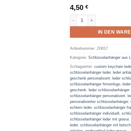
4,50
€
Custom Leder-Schlüsselanhän
IN DEN WAR
Artikelnummer:
ZH017
Kategorie:
Schlüsselanhänger aus L
Schlagwörter:
custom keychain lede
schlüsselanhänger leder
,
leder anh
geschenk personalisiert
,
leder schl
schlüsselanhänger firmenlogo
,
lede
geschenk
,
leder schlüsselanhänge
schlüsselanhänger personalisiert
,
le
personalisierter schlüsselanhänger
,
echtem leder
,
schlüsselanhänger fra
schlüsselanhänger individuell
,
schlü
schlüsselanhänger leder mit gravur
,
leder
,
schlüsselanhänger mit botsch
initialen
,
werbeartikel leder gravur