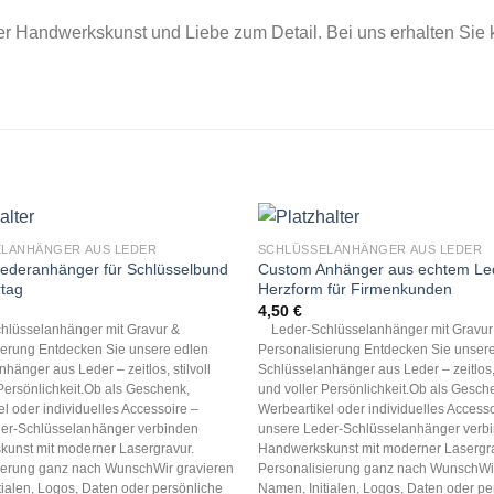
er Handwerkskunst und Liebe zum Detail. Bei uns erhalten Sie
LANHÄNGER AUS LEDER
SCHLÜSSELANHÄNGER AUS LEDER
ederanhänger für Schlüsselbund
Custom Anhänger aus echtem Led
rtag
Herzform für Firmenkunden
4,50
€
lüsselanhänger mit Gravur &
Leder-Schlüsselanhänger mit Gravur
ierung Entdecken Sie unsere edlen
Personalisierung Entdecken Sie unser
hänger aus Leder – zeitlos, stilvoll
Schlüsselanhänger aus Leder – zeitlos, 
Persönlichkeit.Ob als Geschenk,
und voller Persönlichkeit.Ob als Gesch
l oder individuelles Accessoire –
Werbeartikel oder individuelles Accesso
er-Schlüsselanhänger verbinden
unsere Leder-Schlüsselanhänger verb
unst mit moderner Lasergravur.
Handwerkskunst mit moderner Lasergra
ierung ganz nach WunschWir gravieren
Personalisierung ganz nach WunschWir
tialen, Logos, Daten oder persönliche
Namen, Initialen, Logos, Daten oder pe