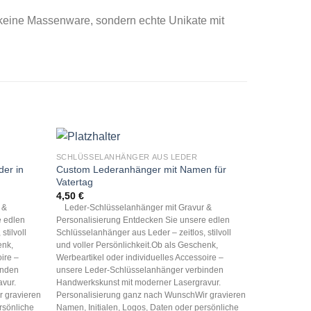
 keine Massenware, sondern echte Unikate mit
SCHLÜSSELANHÄNGER AUS LEDER
SCHLÜSSEL
er in
Custom Lederanhänger mit Namen für
Custom Sch
Vatertag
Vintage-Stil
4,50
€
4,50
€
 &
Leder-Schlüsselanhänger mit Gravur &
Leder-Schlü
e edlen
Personalisierung Entdecken Sie unsere edlen
Personalisie
stilvoll
Schlüsselanhänger aus Leder – zeitlos, stilvoll
Schlüsselanhä
enk,
und voller Persönlichkeit.Ob als Geschenk,
und voller Pe
ire –
Werbeartikel oder individuelles Accessoire –
Werbeartikel 
inden
unsere Leder-Schlüsselanhänger verbinden
unsere Lede
vur.
Handwerkskunst mit moderner Lasergravur.
Handwerkskun
 gravieren
Personalisierung ganz nach WunschWir gravieren
Personalisie
rsönliche
Namen, Initialen, Logos, Daten oder persönliche
Namen, Initi