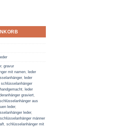
ger mit Logo mit Geschenkverpackung Menge
ENKORB
eder
r
,
gravur
änger mit namen
,
leder
üsselanhänger
,
leder
r schlüsselanhänger
r handgemacht
,
leder
deranhänger graviert
,
schlüsselanhänger aus
uen leder
,
sselanhänger leder
,
schlüsselanhänger männer
aft
,
schlüsselanhänger mit