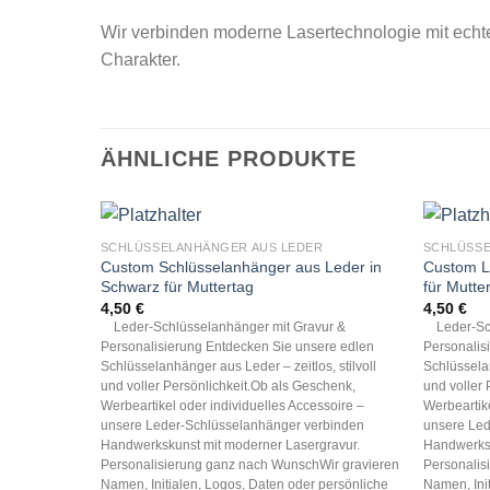
Wir verbinden moderne Lasertechnologie mit echt
Charakter.
ÄHNLICHE PRODUKTE
SCHLÜSSELANHÄNGER AUS LEDER
SCHLÜSSE
Custom Schlüsselanhänger aus Leder in
Custom L
Schwarz für Muttertag
für Mutte
4,50
€
4,50
€
Leder-Schlüsselanhänger mit Gravur &
Leder-Sch
Personalisierung Entdecken Sie unsere edlen
Personalis
Schlüsselanhänger aus Leder – zeitlos, stilvoll
Schlüsselan
und voller Persönlichkeit.Ob als Geschenk,
und voller 
Werbeartikel oder individuelles Accessoire –
Werbeartike
unsere Leder-Schlüsselanhänger verbinden
unsere Led
Handwerkskunst mit moderner Lasergravur.
Handwerksk
Personalisierung ganz nach WunschWir gravieren
Personalis
Namen, Initialen, Logos, Daten oder persönliche
Namen, Ini