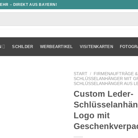
MEHR – DIREKT AUS BAYERN!
N
SCHILDER
WERBEARTIKEL
VISITENKARTEN
FOTOGR
START
/
FIRMENAUFTRÄGE &
SCHLÜSSELANHÄNGER MIT G
SCHLÜSSELANHÄNGER AUS L
Custom Leder-
Schlüsselanhän
Logo mit
Geschenkverpa