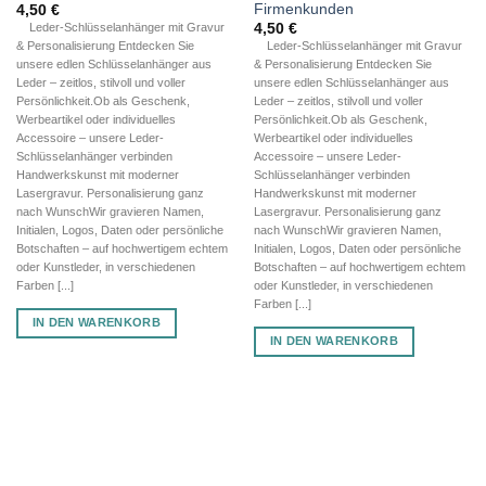
Firmenkunden
4,50
€
4,50
€
Leder-Schlüsselanhänger mit Gravur
& Personalisierung Entdecken Sie
Leder-Schlüsselanhänger mit Gravur
unsere edlen Schlüsselanhänger aus
& Personalisierung Entdecken Sie
Leder – zeitlos, stilvoll und voller
unsere edlen Schlüsselanhänger aus
Persönlichkeit.Ob als Geschenk,
Leder – zeitlos, stilvoll und voller
Werbeartikel oder individuelles
Persönlichkeit.Ob als Geschenk,
Accessoire – unsere Leder-
Werbeartikel oder individuelles
Schlüsselanhänger verbinden
Accessoire – unsere Leder-
Handwerkskunst mit moderner
Schlüsselanhänger verbinden
Lasergravur. Personalisierung ganz
Handwerkskunst mit moderner
nach WunschWir gravieren Namen,
Lasergravur. Personalisierung ganz
Initialen, Logos, Daten oder persönliche
nach WunschWir gravieren Namen,
Botschaften – auf hochwertigem echtem
Initialen, Logos, Daten oder persönliche
oder Kunstleder, in verschiedenen
Botschaften – auf hochwertigem echtem
Farben [...]
oder Kunstleder, in verschiedenen
Farben [...]
IN DEN WARENKORB
IN DEN WARENKORB