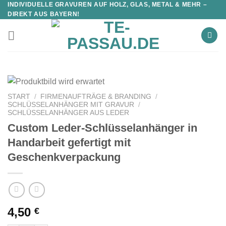
INDIVIDUELLE GRAVUREN AUF HOLZ, GLAS, METAL & MEHR –
DIREKT AUS BAYERN!
START
/
FIRMENAUFTRÄGE & BRANDING
/
SCHLÜSSELANHÄNGER MIT GRAVUR
/
SCHLÜSSELANHÄNGER AUS LEDER
Custom Leder-Schlüsselanhänger in
Handarbeit gefertigt mit
Geschenkverpackung
4,50
€