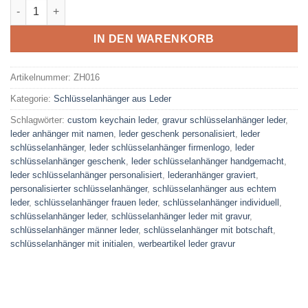
Custom Leder-Schlüsselanhänger in Handarbeit gefertigt mit
IN DEN WARENKORB
Artikelnummer:
ZH016
Kategorie:
Schlüsselanhänger aus Leder
Schlagwörter:
custom keychain leder
,
gravur schlüsselanhänger leder
,
leder anhänger mit namen
,
leder geschenk personalisiert
,
leder
schlüsselanhänger
,
leder schlüsselanhänger firmenlogo
,
leder
schlüsselanhänger geschenk
,
leder schlüsselanhänger handgemacht
,
leder schlüsselanhänger personalisiert
,
lederanhänger graviert
,
personalisierter schlüsselanhänger
,
schlüsselanhänger aus echtem
leder
,
schlüsselanhänger frauen leder
,
schlüsselanhänger individuell
,
schlüsselanhänger leder
,
schlüsselanhänger leder mit gravur
,
schlüsselanhänger männer leder
,
schlüsselanhänger mit botschaft
,
schlüsselanhänger mit initialen
,
werbeartikel leder gravur