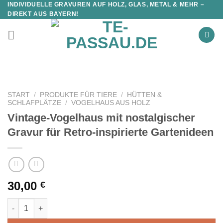
INDIVIDUELLE GRAVUREN AUF HOLZ, GLAS, METAL & MEHR –
DIREKT AUS BAYERN!
START
/
PRODUKTE FÜR TIERE
/
HÜTTEN &
SCHLAFPLÄTZE
/
VOGELHAUS AUS HOLZ
Vintage-Vogelhaus mit nostalgischer
Gravur für Retro-inspirierte Gartenideen
30,00
€
Vintage-Vogelhaus mit nostalgischer Gravur für Retro-inspirie