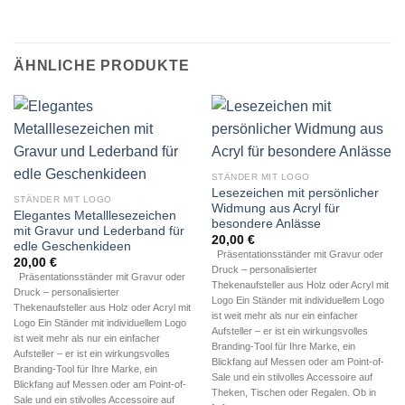
ÄHNLICHE PRODUKTE
STÄNDER MIT LOGO
Lesezeichen mit persönlicher
STÄNDER MIT LOGO
Widmung aus Acryl für
Elegantes Metalllesezeichen
besondere Anlässe
mit Gravur und Lederband für
20,00
€
edle Geschenkideen
Präsentationsständer mit Gravur oder
20,00
€
Druck – personalisierter
Präsentationsständer mit Gravur oder
Thekenaufsteller aus Holz oder Acryl mit
Druck – personalisierter
Logo Ein Ständer mit individuellem Logo
Thekenaufsteller aus Holz oder Acryl mit
ist weit mehr als nur ein einfacher
Logo Ein Ständer mit individuellem Logo
Aufsteller – er ist ein wirkungsvolles
ist weit mehr als nur ein einfacher
Branding-Tool für Ihre Marke, ein
Aufsteller – er ist ein wirkungsvolles
Blickfang auf Messen oder am Point-of-
Branding-Tool für Ihre Marke, ein
Sale und ein stilvolles Accessoire auf
Blickfang auf Messen oder am Point-of-
Theken, Tischen oder Regalen. Ob in
Sale und ein stilvolles Accessoire auf