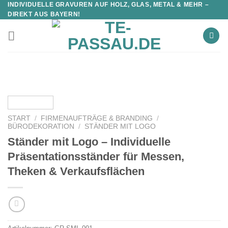
INDIVIDUELLE GRAVUREN AUF HOLZ, GLAS, METAL & MEHR –
DIREKT AUS BAYERN!
START
/
FIRMENAUFTRÄGE & BRANDING
/
BÜRODEKORATION
/
STÄNDER MIT LOGO
Ständer mit Logo – Individuelle
Präsentationsständer für Messen,
Theken & Verkaufsflächen