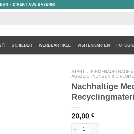
MEHR – DIREKT AUS BAYERN!
N
SCHILDER
WERBEARTIKEL
VISITENKARTEN
FOTOGR
START
/
FIRMENAUFTRÄGE &
AUSZEICHNUNGEN & DIPLOM
Nachhaltige Med
Recyclingmateri
20,00
€
Nachhaltige Medaille aus Rec