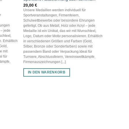
20,00
€
20,00
€
Unsere Medaillen werden individuell für
Unsere Medai
r
Sportveranstaltungen, Firmenfeiern,
Sportveranst
Schulwettbewerbe oder besondere Ehrungen
Schulwettbe
rungen
gefertigt. Ob aus Metall, Holz oder Acryl – jede
gefertigt. Ob
 – jede
Medaille ist ein Unikat, das wir mit Wunschtext,
Medaille ist 
schtext,
Logo, Datum oder Motiv personalisieren. Erhältlich
Logo, Datum o
. Erhältlich
in verschiedenen Größen und Farben (Gold,
in verschied
Gold,
Silber, Bronze oder Sonderfarben) sowie mit
Silber, Bron
e mit
passendem Band oder Verpackung.Ideal für
passendem Ba
l für
Turniere, Abschlussfeiern, Vereinswettkämpfe,
Turniere, Ab
kämpfe,
Firmenauszeichnungen [...]
Firmenauszei
IN DEN WARENKORB
IN DEN