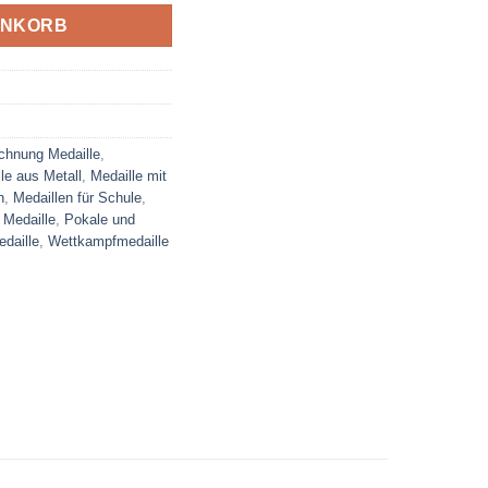
ENKORB
chnung Medaille
,
le aus Metall
,
Medaille mit
n
,
Medaillen für Schule
,
 Medaille
,
Pokale und
edaille
,
Wettkampfmedaille