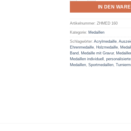
IN DEN WAR
Artikelnummer:
ZHMED 160
Kategorie:
Medaillen
Schlagwörter:
Acrylmedaille
,
Auszei
Ehrenmedaille
,
Holzmedaille
,
Medail
Band
,
Medaille mit Gravur
,
Medaille
Medaillen individuell
,
personalisierte
Medaillen
,
Sportmedaillen
,
Turnierm