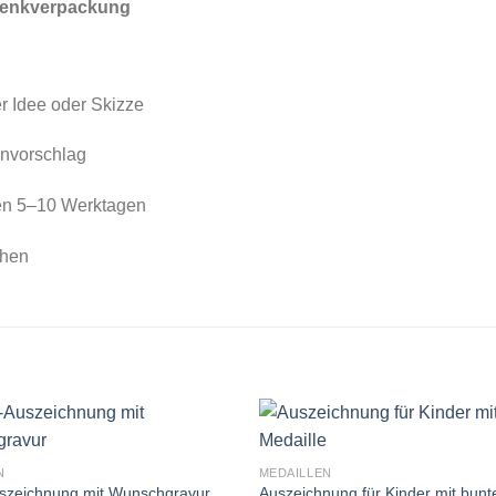
chenkverpackung
er Idee oder Skizze
gnvorschlag
nen 5–10 Werktagen
chen
N
MEDAILLEN
Auszeichnung für Kinder mit bunt
uszeichnung mit Wunschgravur