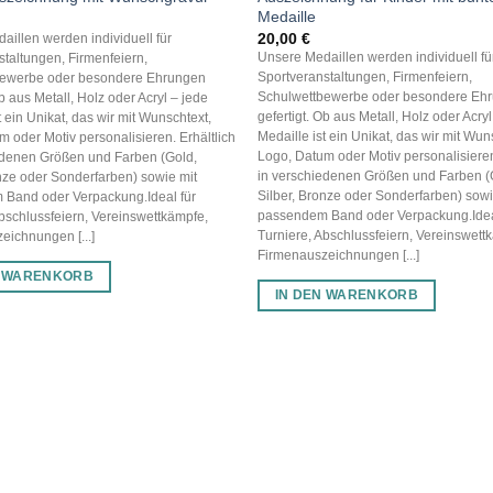
Medaille
20,00
€
aillen werden individuell für
Unsere Medaillen werden individuell fü
staltungen, Firmenfeiern,
Sportveranstaltungen, Firmenfeiern,
bewerbe oder besondere Ehrungen
Schulwettbewerbe oder besondere Eh
Ob aus Metall, Holz oder Acryl – jede
gefertigt. Ob aus Metall, Holz oder Acryl
t ein Unikat, das wir mit Wunschtext,
Medaille ist ein Unikat, das wir mit Wun
 oder Motiv personalisieren. Erhältlich
Logo, Datum oder Motiv personalisieren
edenen Größen und Farben (Gold,
in verschiedenen Größen und Farben (
onze oder Sonderfarben) sowie mit
Silber, Bronze oder Sonderfarben) sowi
Band oder Verpackung.Ideal für
passendem Band oder Verpackung.Idea
bschlussfeiern, Vereinswettkämpfe,
Turniere, Abschlussfeiern, Vereinswett
eichnungen [...]
Firmenauszeichnungen [...]
N WARENKORB
IN DEN WARENKORB