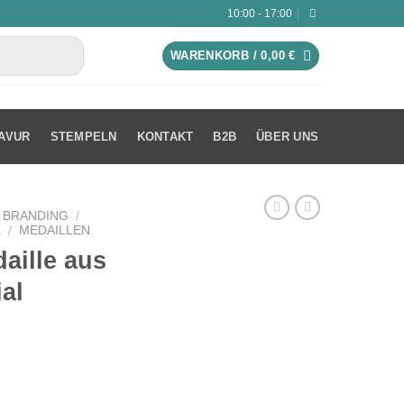
10:00 - 17:00
WARENKORB /
0,00
€
AVUR
STEMPELN
KONTAKT
B2B
ÜBER UNS
 BRANDING
/
E
/
MEDAILLEN
aille aus
al
yclingmaterial Menge