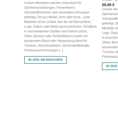
Unsere Medaillen werden individuell für
20,00
€
Sportveranstaltungen, Firmenfeiern,
Unsere Med
Schulwettbewerbe oder besondere Ehrungen
Sportveran
gefertigt. Ob aus Metall, Holz oder Acryl – jede
Schulwett
Medaille ist ein Unikat, das wir mit Wunschtext,
gefertigt. 
Logo, Datum oder Motiv personalisieren. Erhältlich
Medaille is
in verschiedenen Größen und Farben (Gold,
Logo, Datum
Silber, Bronze oder Sonderfarben) sowie mit
in verschi
passendem Band oder Verpackung.Ideal für
Silber, Br
Turniere, Abschlussfeiern, Vereinswettkämpfe,
passendem 
Firmenauszeichnungen [...]
Turniere, A
Firmenausz
IN DEN WARENKORB
IN DE