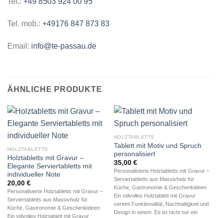
Tel.:
+49 8503 924 00 95
Tel. mob.:
+49176 847 873 83
Email:
info@te-passau.de
ÄHNLICHE PRODUKTE
HOLZTABLETTS
Tablett mit Motiv und Spruch
HOLZTABLETTS
personalisiert
Holztabletts mit Gravur –
35,00
€
Elegante Serviertabletts mit
Personalisierte Holztabletts mit Gravur –
individueller Note
Serviertabletts aus Massivholz für
20,00
€
Küche, Gastronomie & Geschenkideen
Personalisierte Holztabletts mit Gravur –
Ein stilvolles Holztablett mit Gravur
Serviertabletts aus Massivholz für
vereint Funktionalität, Nachhaltigkeit und
Küche, Gastronomie & Geschenkideen
Design in einem. Es ist nicht nur ein
Ein stilvolles Holztablett mit Gravur