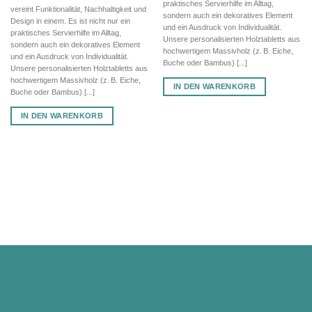
praktisches Servierhilfe im Alltag,
vereint Funktionalität, Nachhaltigkeit und
sondern auch ein dekoratives Element
Design in einem. Es ist nicht nur ein
und ein Ausdruck von Individualität.
praktisches Servierhilfe im Alltag,
Unsere personalisierten Holztabletts aus
sondern auch ein dekoratives Element
hochwertigem Massivholz (z. B. Eiche,
und ein Ausdruck von Individualität.
Buche oder Bambus) [...]
Unsere personalisierten Holztabletts aus
hochwertigem Massivholz (z. B. Eiche,
IN DEN WARENKORB
Buche oder Bambus) [...]
IN DEN WARENKORB