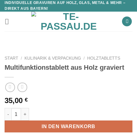
INDIVIDUELLE GRAVUREN AUF HOLZ, GLAS, METAL & MEHR –
DIREKT AUS BAYERN!
START
/
KULINARIK & VERPACKUNG
/
HOLZTABLETTS
Multifunktionstablett aus Holz graviert
35,00
€
Multifunktionstablett aus Holz graviert Menge
IN DEN WARENKORB