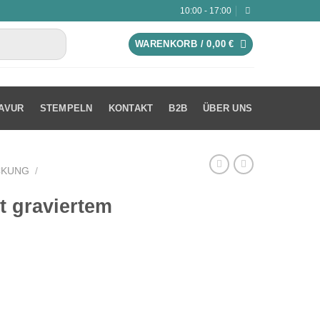
10:00 - 17:00
WARENKORB /
0,00
€
AVUR
STEMPELN
KONTAKT
B2B
ÜBER UNS
CKUNG
/
t graviertem
ablett Menge