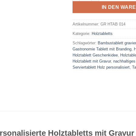
IN DEN WAR
Artikelnummer:
GR HTAB 014
Kategorie:
Holztabletts
Schlagwörter:
Bambustablett gravier
Gastronomie Tablett mit Branding
,
H
Holztablett Geschenkidee
,
Holztable
Holztablett mit Gravur
,
nachhaltiges 
Serviertablett Holz personalisiert
,
Ta
rsonalisierte Holztabletts mit Gravur 