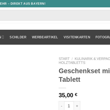
MEHR – DIREKT AUS BAYERN!
N
SCHILDER
WERBEARTIKEL
VISITENKARTEN
FOTOGR
START
/
KULINARIK & VERPA
HOLZTABLETTS
Geschenkset mi
Tablett
35,00
€
Geschenkset mit graviertem T