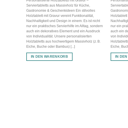
Personalisierte Holztabletts mit Gravur –
Personalisi
Serviertabletts aus Massivholz für Küche,
Serviertabl
Gastronomie & Geschenkideen Ein stilvolles
Gastronomi
Holztablett mit Gravur vereint Funktionalität,
Holztablett
Nachhaltigkeit und Design in einem. Es ist nicht
Nachhaltigk
nur ein praktisches Servierhilfe im Alltag, sondern
nur ein pra
auch ein dekoratives Element und ein Ausdruck
auch ein d
von Individualität. Unsere personalisierten
von Individ
Holztabletts aus hochwertigem Massivholz (z. B.
Holztablett
Eiche, Buche oder Bambus) [...]
Eiche, Buch
IN DEN WARENKORB
IN DE