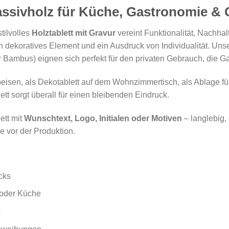
ssivholz für Küche, Gastronomie &
stilvolles
Holztablett mit Gravur
vereint Funktionalität, Nachhalt
ein dekoratives Element und ein Ausdruck von Individualität. Un
 Bambus) eignen sich perfekt für den privaten Gebrauch, die G
isen, als Dekotablett auf dem Wohnzimmertisch, als Ablage für
tt sorgt überall für einen bleibenden Eindruck.
ett mit
Wunschtext, Logo, Initialen oder Motiven
– langlebig, 
e vor der Produktion.
cks
 oder Küche
s