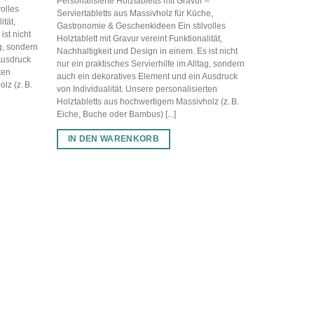
Personalisierte Holztabletts mit Gravur –
olles
Serviertabletts aus Massivholz für Küche,
ität,
Gastronomie & Geschenkideen Ein stilvolles
ist nicht
Holztablett mit Gravur vereint Funktionalität,
ag, sondern
Nachhaltigkeit und Design in einem. Es ist nicht
Ausdruck
nur ein praktisches Servierhilfe im Alltag, sondern
ten
auch ein dekoratives Element und ein Ausdruck
lz (z. B.
von Individualität. Unsere personalisierten
Holztabletts aus hochwertigem Massivholz (z. B.
Eiche, Buche oder Bambus) [...]
IN DEN WARENKORB
HOLZTABLE
Holztablett
35,00
€
Personalisier
Serviertablet
Gastronomie 
Holztablett mi
Nachhaltigkei
nur ein prakt
auch ein dek
von Individua
Holztabletts 
Eiche, Buche 