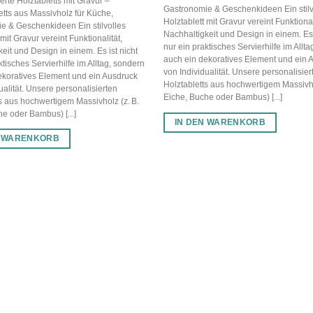
erte Holztabletts mit Gravur –
Gastronomie & Geschenkideen Ein stilv
etts aus Massivholz für Küche,
Holztablett mit Gravur vereint Funktional
e & Geschenkideen Ein stilvolles
Nachhaltigkeit und Design in einem. Es 
 mit Gravur vereint Funktionalität,
nur ein praktisches Servierhilfe im Allt
eit und Design in einem. Es ist nicht
auch ein dekoratives Element und ein 
ktisches Servierhilfe im Alltag, sondern
von Individualität. Unsere personalisier
ekoratives Element und ein Ausdruck
Holztabletts aus hochwertigem Massivho
ualität. Unsere personalisierten
Eiche, Buche oder Bambus) [...]
s aus hochwertigem Massivholz (z. B.
e oder Bambus) [...]
IN DEN WARENKORB
N WARENKORB