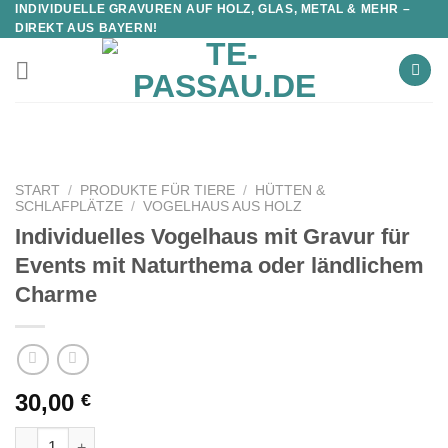
INDIVIDUELLE GRAVUREN AUF HOLZ, GLAS, METAL & MEHR –
DIREKT AUS BAYERN!
START
/
PRODUKTE FÜR TIERE
/
HÜTTEN &
SCHLAFPLÄTZE
/
VOGELHAUS AUS HOLZ
Individuelles Vogelhaus mit Gravur für
Events mit Naturthema oder ländlichem
Charme
30,00
€
Individuelles Vogelhaus mit Gravur für Events mit Naturthema