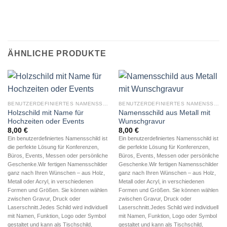
ÄHNLICHE PRODUKTE
BENUTZERDEFINIERTES NAMENSSCHILD
BENUTZERDEFINIERTES NAMENSSCHILD
Holzschild mit Name für
Namensschild aus Metall mit
Hochzeiten oder Events
Wunschgravur
8,00
€
8,00
€
Ein benutzerdefiniertes Namensschild ist
Ein benutzerdefiniertes Namensschild ist
die perfekte Lösung für Konferenzen,
die perfekte Lösung für Konferenzen,
Büros, Events, Messen oder persönliche
Büros, Events, Messen oder persönliche
Geschenke.Wir fertigen Namensschilder
Geschenke.Wir fertigen Namensschilder
ganz nach Ihren Wünschen – aus Holz,
ganz nach Ihren Wünschen – aus Holz,
Metall oder Acryl, in verschiedenen
Metall oder Acryl, in verschiedenen
Formen und Größen. Sie können wählen
Formen und Größen. Sie können wählen
zwischen Gravur, Druck oder
zwischen Gravur, Druck oder
Laserschnitt.Jedes Schild wird individuell
Laserschnitt.Jedes Schild wird individuell
mit Namen, Funktion, Logo oder Symbol
mit Namen, Funktion, Logo oder Symbol
gestaltet und kann als Tischschild,
gestaltet und kann als Tischschild,