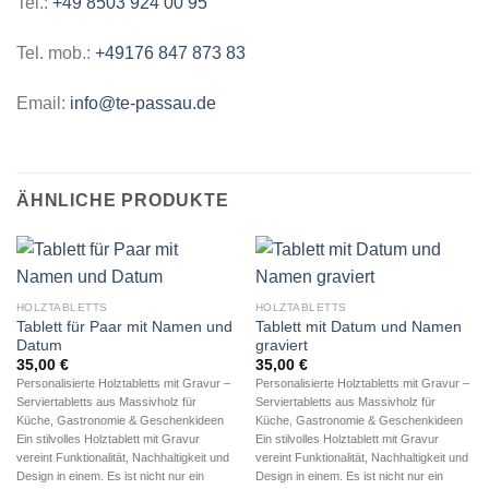
Tel.:
+49 8503 924 00 95
Tel. mob.:
+49176 847 873 83
Email:
info@te-passau.de
ÄHNLICHE PRODUKTE
HOLZTABLETTS
HOLZTABLETTS
Tablett für Paar mit Namen und
Tablett mit Datum und Namen
Datum
graviert
35,00
€
35,00
€
Personalisierte Holztabletts mit Gravur –
Personalisierte Holztabletts mit Gravur –
Serviertabletts aus Massivholz für
Serviertabletts aus Massivholz für
Küche, Gastronomie & Geschenkideen
Küche, Gastronomie & Geschenkideen
Ein stilvolles Holztablett mit Gravur
Ein stilvolles Holztablett mit Gravur
vereint Funktionalität, Nachhaltigkeit und
vereint Funktionalität, Nachhaltigkeit und
Design in einem. Es ist nicht nur ein
Design in einem. Es ist nicht nur ein