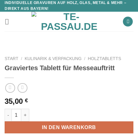
INDIVIDUELLE GRAVUREN AUF HOLZ, GLAS, METAL & MEHR –
DIREKT AUS BAYERN!
START
/
KULINARIK & VERPACKUNG
/
HOLZTABLETTS
Graviertes Tablett für Messeauftritt
35,00
€
Graviertes Tablett für Messeauftritt Menge
IN DEN WARENKORB