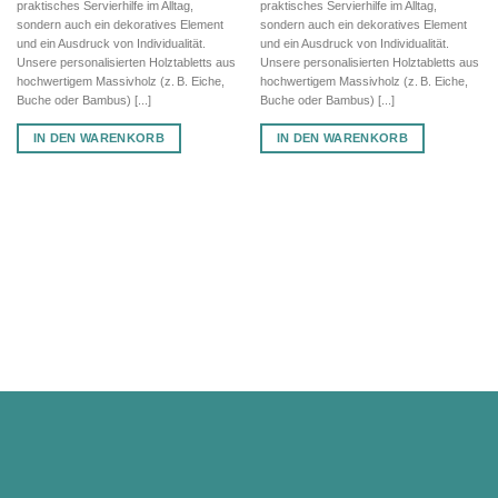
praktisches Servierhilfe im Alltag,
praktisches Servierhilfe im Alltag,
sondern auch ein dekoratives Element
sondern auch ein dekoratives Element
und ein Ausdruck von Individualität.
und ein Ausdruck von Individualität.
Unsere personalisierten Holztabletts aus
Unsere personalisierten Holztabletts aus
hochwertigem Massivholz (z. B. Eiche,
hochwertigem Massivholz (z. B. Eiche,
Buche oder Bambus) [...]
Buche oder Bambus) [...]
IN DEN WARENKORB
IN DEN WARENKORB