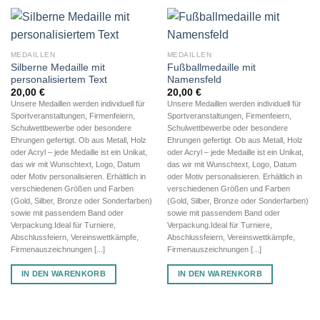
MEDAILLEN
MEDAILLEN
Silberne Medaille mit
Fußballmedaille mit
personalisiertem Text
Namensfeld
20,00
€
20,00
€
Unsere Medaillen werden individuell für
Unsere Medaillen werden individuell für
Sportveranstaltungen, Firmenfeiern,
Sportveranstaltungen, Firmenfeiern,
Schulwettbewerbe oder besondere
Schulwettbewerbe oder besondere
Ehrungen gefertigt. Ob aus Metall, Holz
Ehrungen gefertigt. Ob aus Metall, Holz
oder Acryl – jede Medaille ist ein Unikat,
oder Acryl – jede Medaille ist ein Unikat,
das wir mit Wunschtext, Logo, Datum
das wir mit Wunschtext, Logo, Datum
oder Motiv personalisieren. Erhältlich in
oder Motiv personalisieren. Erhältlich in
verschiedenen Größen und Farben
verschiedenen Größen und Farben
(Gold, Silber, Bronze oder Sonderfarben)
(Gold, Silber, Bronze oder Sonderfarben)
sowie mit passendem Band oder
sowie mit passendem Band oder
Verpackung.Ideal für Turniere,
Verpackung.Ideal für Turniere,
Abschlussfeiern, Vereinswettkämpfe,
Abschlussfeiern, Vereinswettkämpfe,
Firmenauszeichnungen [...]
Firmenauszeichnungen [...]
IN DEN WARENKORB
IN DEN WARENKORB