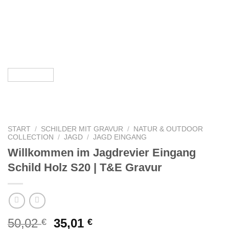
START
/
SCHILDER MIT GRAVUR
/
NATUR & OUTDOOR
COLLECTION
/
JAGD
/
JAGD EINGANG
Willkommen im Jagdrevier Eingang
Schild Holz S20 | T&E Gravur
Ursprünglicher
Aktueller
50,02
35,01
€
€