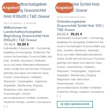
Angebot!
Angebot!
PARKINFORMATIONEN
Orientierungskarte
WILLKOMMEN / EINGANG
Gravurschild Schild Holz S20 |
Willkommen im
T&E Gravur
Landschaftsschutzgebiet
Ursprünglicher
Aktueller
50,02
€
35,01
€
Begrüßung Gravurschild Holz
Preis
Preis
Individuelles Gravurschild – hochwertig,
R30x20 | T&E Gravur
war:
ist:
langlebig und einzigartig. Entdecken Sie
50,02 €
35,01 €.
Ursprünglicher
Aktueller
72,70
€
50,89
€
unsere hochwertigen Gravurschilder aus
Preis
Preis
Individuelles Gravurschild – hochwertig,
war:
ist:
Holz, Schiefer, Aluminium, Edelstahl,
langlebig und einzigartig. Entdecken Sie
72,70 €
50,89 €.
Acryl und edlen Materialkombinationen.
unsere hochwertigen Gravurschilder aus
Jedes Schild wird mit höchster Präzision
Holz, Schiefer, Aluminium, Edelstahl,
gefertigt und eignet sich ideal für Haus,
Acryl und edlen Materialkombinationen.
Garten, Unternehmen, Hofladen,
Jedes Schild wird mit höchster Präzision
Naturpark, Campingplatz, Jagdrevier,
gefertigt und eignet sich ideal für Haus,
Angelplatz, Wanderweg, Eingang,
Garten, Unternehmen, Hofladen,
Wegweiser oder dekorative
Naturpark, Campingplatz, Jagdrevier,
Anwendungen. Unsere
Angelplatz, Wanderweg, Eingang,
personalisierbaren Schilder verbinden
Wegweiser oder dekorative
modernes Design, saubere Lasergravur
Anwendungen. Unsere
[...]
personalisierbaren Schilder verbinden
modernes Design, saubere Lasergravur
IN DEN WARENKORB
[...]