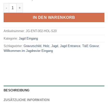
Preis
Preis
Willkommen im Jagdrevier Eingang Schild Holz S20 | T&E Grav
war:
ist:
50,02 €
35,01 €.
IN DEN WARENKORB
Artikelnummer:
JG-ENT-002-HOL-S20
Kategorie:
Jagd Eingang
Schlagwörter:
Gravurschild
,
Holz
,
Jagd
,
Jagd Entrance
,
T&E Gravur
,
Willkommen im Jagdrevier Eingang
BESCHREIBUNG
ZUSÄTZLICHE INFORMATION