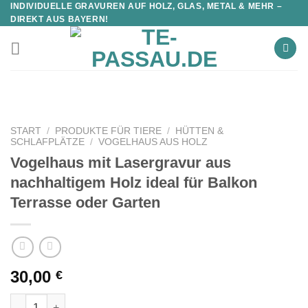
INDIVIDUELLE GRAVUREN AUF HOLZ, GLAS, METAL & MEHR –
DIREKT AUS BAYERN!
START
/
PRODUKTE FÜR TIERE
/
HÜTTEN &
SCHLAFPLÄTZE
/
VOGELHAUS AUS HOLZ
Vogelhaus mit Lasergravur aus
nachhaltigem Holz ideal für Balkon
Terrasse oder Garten
30,00
€
Vogelhaus mit Lasergravur aus nachhaltigem Holz ideal für Ba