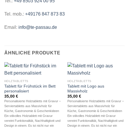
Tel.:
+49 8503 924 00 95
Tel. mob.:
+49176 847 873 83
Email:
info@te-passau.de
ÄHNLICHE PRODUKTE
HOLZTABLETTS
HOLZTABLETTS
Tablett für Frühstück im Bett
Tablett mit Logo aus
personalisiert
Massivholz
35,00
€
35,00
€
Personalisierte Holztabletts mit Gravur –
Personalisierte Holztabletts mit Gravur –
Serviertabletts aus Massivholz für
Serviertabletts aus Massivholz für
Küche, Gastronomie & Geschenkideen
Küche, Gastronomie & Geschenkideen
Ein stilvolles Holztablett mit Gravur
Ein stilvolles Holztablett mit Gravur
vereint Funktionalität, Nachhaltigkeit und
vereint Funktionalität, Nachhaltigkeit und
Design in einem. Es ist nicht nur ein
Design in einem. Es ist nicht nur ein