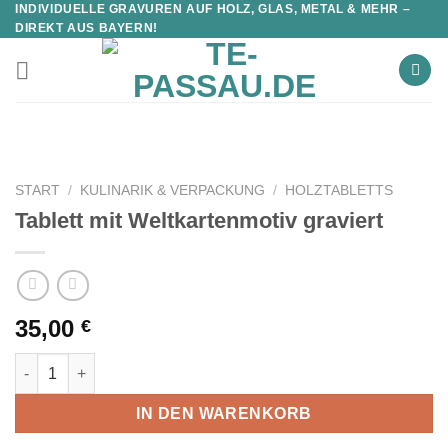
INDIVIDUELLE GRAVUREN AUF HOLZ, GLAS, METAL & MEHR –
DIREKT AUS BAYERN!
START
/
KULINARIK & VERPACKUNG
/
HOLZTABLETTS
Tablett mit Weltkartenmotiv graviert
35,00
€
Tablett mit Weltkartenmotiv graviert Menge
IN DEN WARENKORB