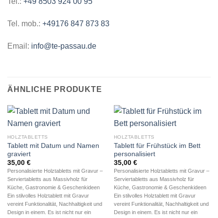
Tel.:
+49 8503 924 00 95
Tel. mob.:
+49176 847 873 83
Email:
info@te-passau.de
ÄHNLICHE PRODUKTE
HOLZTABLETTS
HOLZTABLETTS
Tablett mit Datum und Namen
Tablett für Frühstück im Bett
graviert
personalisiert
35,00
€
35,00
€
Personalisierte Holztabletts mit Gravur –
Personalisierte Holztabletts mit Gravur –
Serviertabletts aus Massivholz für
Serviertabletts aus Massivholz für
Küche, Gastronomie & Geschenkideen
Küche, Gastronomie & Geschenkideen
Ein stilvolles Holztablett mit Gravur
Ein stilvolles Holztablett mit Gravur
vereint Funktionalität, Nachhaltigkeit und
vereint Funktionalität, Nachhaltigkeit und
Design in einem. Es ist nicht nur ein
Design in einem. Es ist nicht nur ein