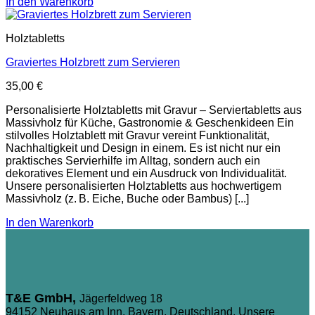
In den Warenkorb
Holztabletts
Graviertes Holzbrett zum Servieren
35,00
€
Personalisierte Holztabletts mit Gravur – Serviertabletts aus
Massivholz für Küche, Gastronomie & Geschenkideen Ein
stilvolles Holztablett mit Gravur vereint Funktionalität,
Nachhaltigkeit und Design in einem. Es ist nicht nur ein
praktisches Servierhilfe im Alltag, sondern auch ein
dekoratives Element und ein Ausdruck von Individualität.
Unsere personalisierten Holztabletts aus hochwertigem
Massivholz (z. B. Eiche, Buche oder Bambus) [...]
In den Warenkorb
T&E GmbH,
Jägerfeldweg 18
94152 Neuhaus am Inn, Bayern, Deutschland, Unsere