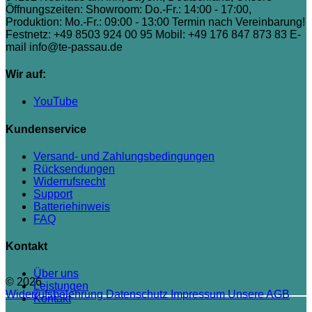
Öffnungszeiten: Showroom: Do.-Fr.: 14:00 - 17:00,
Produktion: Mo.-Fr.: 09:00 - 13:00 Termin nach Vereinbarung!
Festnetz: +49 8503 924 00 95
Mobil: +49 176 847 873 83
E-
mail info@te-passau.de
Wir auf:
YouTube
Kundenservice
Versand- und Zahlungsbedingungen
Rücksendungen
Widerrufsrecht
Support
Batteriehinweis
FAQ
Kontakt
Über uns
© 2026
Leistungen
Widerrufsbelehrung
Datenschutz
Impressum
Unsere AGB
Kontakt