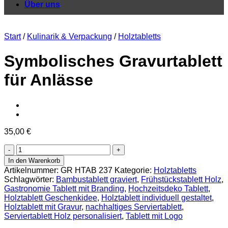
Über uns
Start
/
Kulinarik & Verpackung
/
Holztabletts
Symbolisches Gravurtablett
für Anlässe
35,00
€
Symbolisches
Gravurtablett
In den Warenkorb
für
Artikelnummer:
GR HTAB 237
Kategorie:
Holztabletts
Anlässe
Schlagwörter:
Bambustablett graviert
,
Frühstückstablett Holz
,
Menge
Gastronomie Tablett mit Branding
,
Hochzeitsdeko Tablett
,
Holztablett Geschenkidee
,
Holztablett individuell gestaltet
,
Holztablett mit Gravur
,
nachhaltiges Serviertablett
,
Serviertablett Holz personalisiert
,
Tablett mit Logo