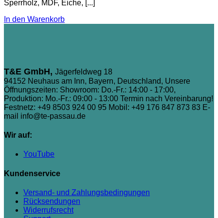
Sperrholz, MDF, Eiche, [...]
In den Warenkorb
T&E GmbH,
Jägerfeldweg 18
94152 Neuhaus am Inn, Bayern, Deutschland, Unsere
Öffnungszeiten: Showroom: Do.-Fr.: 14:00 - 17:00,
Produktion: Mo.-Fr.: 09:00 - 13:00 Termin nach Vereinbarung!
Festnetz: +49 8503 924 00 95
Mobil: +49 176 847 873 83
E-
mail info@te-passau.de
Wir auf:
YouTube
Kundenservice
Versand- und Zahlungsbedingungen
Rücksendungen
Widerrufsrecht