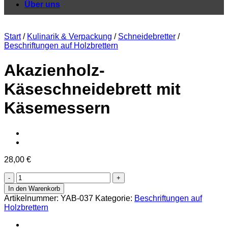
Über uns
Start
/
Kulinarik & Verpackung
/
Schneidebretter
/
Beschriftungen auf Holzbrettern
Akazienholz-
Käseschneidebrett mit
Käsemessern
28,00
€
Akazienholz-
Käseschneidebrett
In den Warenkorb
mit
Artikelnummer:
YAB-037
Kategorie:
Beschriftungen auf
Käsemessern
Holzbrettern
Menge