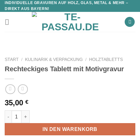
INDIVIDUELLE GRAVUREN AUF HOLZ, GLAS, METAL & MEHR –
DIREKT AUS BAYERN!
START
/
KULINARIK & VERPACKUNG
/
HOLZTABLETTS
Rechteckiges Tablett mit Motivgravur
35,00
€
Rechteckiges Tablett mit Motivgravur Menge
IN DEN WARENKORB