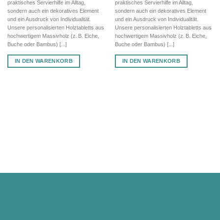
praktisches Servierhilfe im Alltag,
praktisches Servierhilfe im Alltag,
sondern auch ein dekoratives Element
sondern auch ein dekoratives Element
und ein Ausdruck von Individualität.
und ein Ausdruck von Individualität.
Unsere personalisierten Holztabletts aus
Unsere personalisierten Holztabletts aus
hochwertigem Massivholz (z. B. Eiche,
hochwertigem Massivholz (z. B. Eiche,
Buche oder Bambus) [...]
Buche oder Bambus) [...]
IN DEN WARENKORB
IN DEN WARENKORB