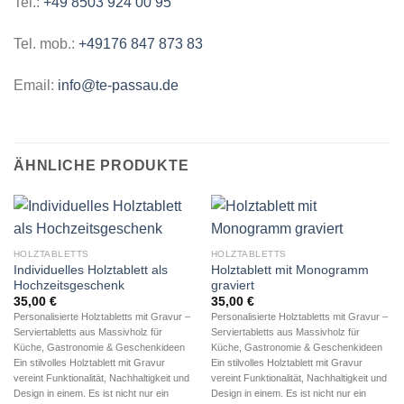
Tel.:
+49 8503 924 00 95
Tel. mob.:
+49176 847 873 83
Email:
info@te-passau.de
ÄHNLICHE PRODUKTE
HOLZTABLETTS
HOLZTABLETTS
Individuelles Holztablett als
Holztablett mit Monogramm
Hochzeitsgeschenk
graviert
35,00
€
35,00
€
Personalisierte Holztabletts mit Gravur –
Personalisierte Holztabletts mit Gravur –
Serviertabletts aus Massivholz für
Serviertabletts aus Massivholz für
Küche, Gastronomie & Geschenkideen
Küche, Gastronomie & Geschenkideen
Ein stilvolles Holztablett mit Gravur
Ein stilvolles Holztablett mit Gravur
vereint Funktionalität, Nachhaltigkeit und
vereint Funktionalität, Nachhaltigkeit und
Design in einem. Es ist nicht nur ein
Design in einem. Es ist nicht nur ein