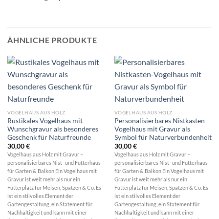
ÄHNLICHE PRODUKTE
VOGELHAUS AUS HOLZ
VOGELHAUS AUS HOLZ
Rustikales Vogelhaus mit
Personalisierbares Nistkasten-
Wunschgravur als besonderes
Vogelhaus mit Gravur als
Geschenk für Naturfreunde
Symbol für Naturverbundenheit
30,00
€
30,00
€
Vogelhaus aus Holz mit Gravur –
Vogelhaus aus Holz mit Gravur –
personalisierbares Nist- und Futterhaus
personalisierbares Nist- und Futterhaus
für Garten & Balkon Ein Vogelhaus mit
für Garten & Balkon Ein Vogelhaus mit
Gravur ist weit mehr als nur ein
Gravur ist weit mehr als nur ein
Futterplatz für Meisen, Spatzen & Co. Es
Futterplatz für Meisen, Spatzen & Co. Es
ist ein stilvolles Element der
ist ein stilvolles Element der
Gartengestaltung, ein Statement für
Gartengestaltung, ein Statement für
Nachhaltigkeit und kann mit einer
Nachhaltigkeit und kann mit einer