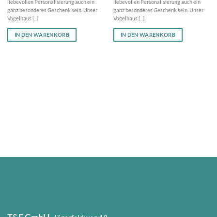
liebevollen Personalisierung auch ein
liebevollen Personalisierung auch ein
ganz besonderes Geschenk sein. Unser
ganz besonderes Geschenk sein. Unser
Vogelhaus [...]
Vogelhaus [...]
IN DEN WARENKORB
IN DEN WARENKORB