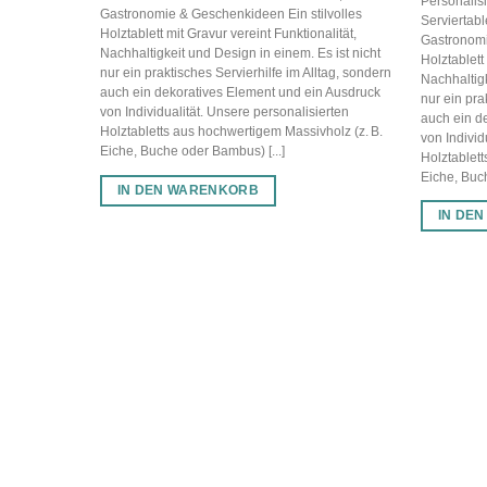
Personalisi
Gastronomie & Geschenkideen Ein stilvolles
Serviertabl
Holztablett mit Gravur vereint Funktionalität,
Gastronomi
Nachhaltigkeit und Design in einem. Es ist nicht
Holztablett
nur ein praktisches Servierhilfe im Alltag, sondern
Nachhaltigk
auch ein dekoratives Element und ein Ausdruck
nur ein pra
von Individualität. Unsere personalisierten
auch ein d
Holztabletts aus hochwertigem Massivholz (z. B.
von Individ
Eiche, Buche oder Bambus) [...]
Holztablett
Eiche, Buch
IN DEN WARENKORB
IN DE