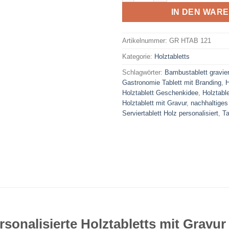
IN DEN WAR
Artikelnummer:
GR HTAB 121
Kategorie:
Holztabletts
Schlagwörter:
Bambustablett gravier
Gastronomie Tablett mit Branding
,
H
Holztablett Geschenkidee
,
Holztable
Holztablett mit Gravur
,
nachhaltiges 
Serviertablett Holz personalisiert
,
Ta
rsonalisierte Holztabletts mit Gravur 