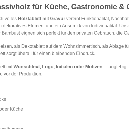
ssivholz für Küche, Gastronomie &
stilvolles
Holztablett mit Gravur
vereint Funktionalität, Nachhalt
ein dekoratives Element und ein Ausdruck von Individualität. Un
 Bambus) eignen sich perfekt für den privaten Gebrauch, die G
isen, als Dekotablett auf dem Wohnzimmertisch, als Ablage für
tt sorgt überall für einen bleibenden Eindruck.
ett mit
Wunschtext, Logo, Initialen oder Motiven
– langlebig, 
e vor der Produktion.
cks
 oder Küche
s