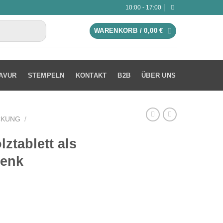
10:00 - 17:00
WARENKORB /
0,00
€
AVUR
STEMPELN
KONTAKT
B2B
ÜBER UNS
CKUNG
/
lztablett als
henk
 Hochzeitsgeschenk Menge