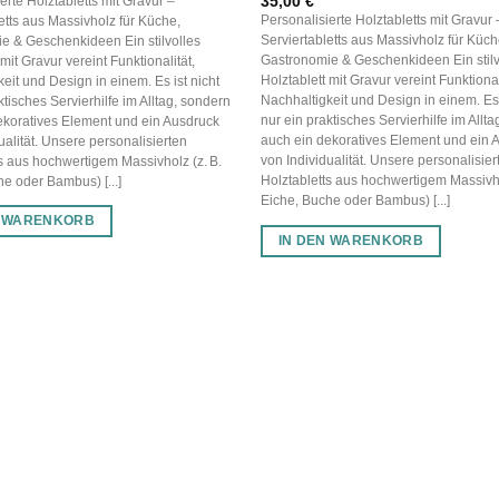
35,00
€
erte Holztabletts mit Gravur –
Personalisierte Holztabletts mit Gravur 
etts aus Massivholz für Küche,
Serviertabletts aus Massivholz für Küch
e & Geschenkideen Ein stilvolles
Gastronomie & Geschenkideen Ein stilv
 mit Gravur vereint Funktionalität,
Holztablett mit Gravur vereint Funktional
eit und Design in einem. Es ist nicht
Nachhaltigkeit und Design in einem. Es 
ktisches Servierhilfe im Alltag, sondern
nur ein praktisches Servierhilfe im Allt
ekoratives Element und ein Ausdruck
auch ein dekoratives Element und ein 
ualität. Unsere personalisierten
von Individualität. Unsere personalisier
s aus hochwertigem Massivholz (z. B.
Holztabletts aus hochwertigem Massivho
e oder Bambus) [...]
Eiche, Buche oder Bambus) [...]
N WARENKORB
IN DEN WARENKORB