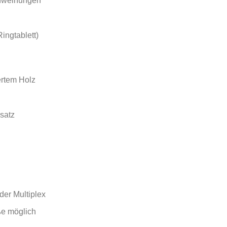
inweihungen
Ringtablett)
ertem Holz
nsatz
der Multiplex
ße möglich