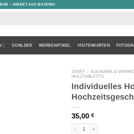
MEHR – DIREKT AUS BAYERN!
N
SCHILDER
WERBEARTIKEL
VISITENKARTEN
FOTOGR
START
/
KULINARIK & VERPA
HOLZTABLETTS
Individuelles Ho
Hochzeitsgesc
35,00
€
Individuelles Holztablett als