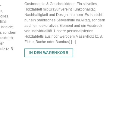
Gastronomie & Geschenkideen Ein stilvolles
–
Holztablett mit Gravur vereint Funktionalität,
e,
Nachhaltigkeit und Design in einem. Es ist nicht
olles
nur ein praktisches Servierhilfe im Alltag, sondern
ität,
auch ein dekoratives Element und ein Ausdruck
ist nicht
von Individualität. Unsere personalisierten
ag, sondern
Holztabletts aus hochwertigem Massivholz (z. B.
Ausdruck
Eiche, Buche oder Bambus) [...]
ten
lz (z. B.
IN DEN WARENKORB
HOLZTABLE
Tablett mi
35,00
€
Personalisier
Serviertablet
Gastronomie 
Holztablett mi
Nachhaltigkei
nur ein prakt
auch ein dek
von Individua
Holztabletts 
Eiche, Buche 