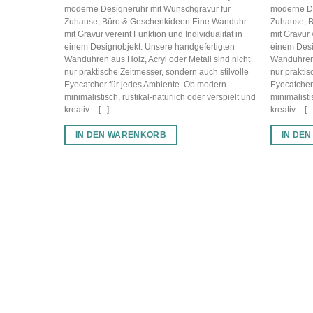
moderne Designeruhr mit Wunschgravur für
moderne De
Zuhause, Büro & Geschenkideen Eine Wanduhr
Zuhause, 
mit Gravur vereint Funktion und Individualität in
mit Gravur 
einem Designobjekt. Unsere handgefertigten
einem Desi
Wanduhren aus Holz, Acryl oder Metall sind nicht
Wanduhren a
nur praktische Zeitmesser, sondern auch stilvolle
nur praktis
Eyecatcher für jedes Ambiente. Ob modern-
Eyecatcher
minimalistisch, rustikal-natürlich oder verspielt und
minimalisti
kreativ – [...]
kreativ – [...
IN DEN WARENKORB
IN DE