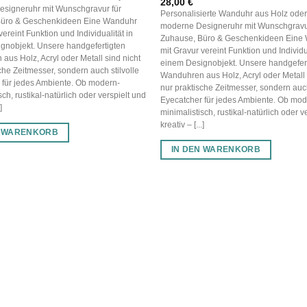
28,00
€
signeruhr mit Wunschgravur für
Personalisierte Wanduhr aus Holz oder 
Büro & Geschenkideen Eine Wanduhr
moderne Designeruhr mit Wunschgravur
vereint Funktion und Individualität in
Zuhause, Büro & Geschenkideen Eine
gnobjekt. Unsere handgefertigten
mit Gravur vereint Funktion und Individua
us Holz, Acryl oder Metall sind nicht
einem Designobjekt. Unsere handgefer
che Zeitmesser, sondern auch stilvolle
Wanduhren aus Holz, Acryl oder Metall 
 für jedes Ambiente. Ob modern-
nur praktische Zeitmesser, sondern auch
sch, rustikal-natürlich oder verspielt und
Eyecatcher für jedes Ambiente. Ob mod
]
minimalistisch, rustikal-natürlich oder v
kreativ – [...]
N WARENKORB
IN DEN WARENKORB