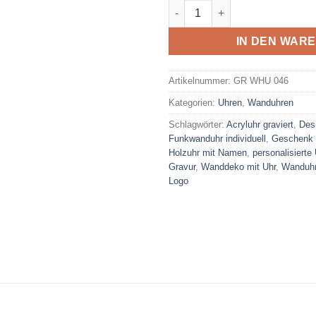
Holzuhr als Geschenk für Paa
IN DEN WAR
Artikelnummer:
GR WHU 046
Kategorien:
Uhren
,
Wanduhren
Schlagwörter:
Acryluhr graviert
,
Des
Funkwanduhr individuell
,
Geschenk W
Holzuhr mit Namen
,
personalisierte
Gravur
,
Wanddeko mit Uhr
,
Wanduhr
Logo