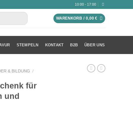
10:00 - 17:00
WARENKORB /
0,00
€
AVUR
STEMPELN
KONTAKT
B2B
ÜBER UNS
ER & BILDUNG
/
chenk für
m und