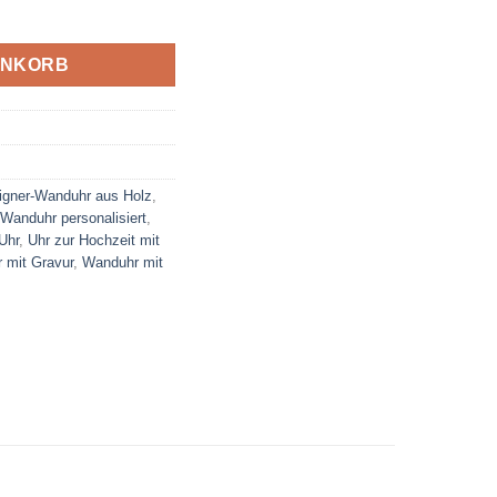
re mit Datum und Symbolen Menge
ENKORB
igner-Wanduhr aus Holz
,
anduhr personalisiert
,
 Uhr
,
Uhr zur Hochzeit mit
 mit Gravur
,
Wanduhr mit