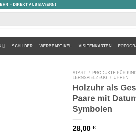
MEHR – DIREKT AUS BAYERN!
N
SCHILDER
WERBEARTIKEL
VISITENKARTEN
FOTOGR
START
/
PRODUKTE FÜR KIND
LERNSPIELZEUG
/
UHREN
Holzuhr als Ges
Paare mit Datu
Symbolen
28,00
€