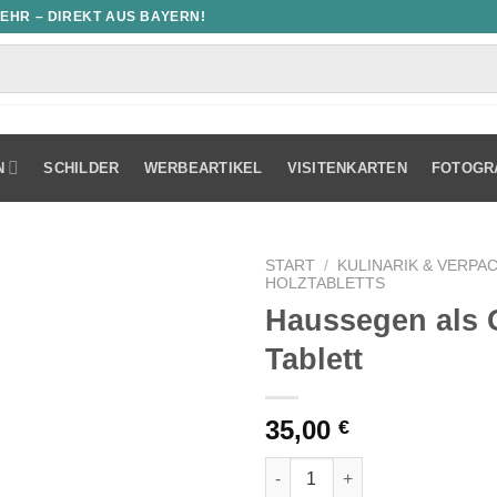
MEHR – DIREKT AUS BAYERN!
N
SCHILDER
WERBEARTIKEL
VISITENKARTEN
FOTOGR
START
/
KULINARIK & VERPA
HOLZTABLETTS
Haussegen als 
Tablett
35,00
€
Haussegen als Gravur auf Tab