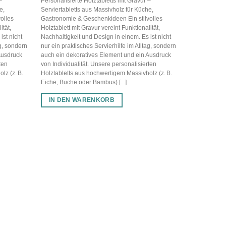
–
Personalisierte Holztabletts mit Gravur –
e,
Serviertabletts aus Massivholz für Küche,
olles
Gastronomie & Geschenkideen Ein stilvolles
ität,
Holztablett mit Gravur vereint Funktionalität,
ist nicht
Nachhaltigkeit und Design in einem. Es ist nicht
ag, sondern
nur ein praktisches Servierhilfe im Alltag, sondern
Ausdruck
auch ein dekoratives Element und ein Ausdruck
ten
von Individualität. Unsere personalisierten
lz (z. B.
Holztabletts aus hochwertigem Massivholz (z. B.
Eiche, Buche oder Bambus) [...]
IN DEN WARENKORB
HOLZTABLE
Individuelle
Hochzeits
35,00
€
Personalisier
Serviertablet
Gastronomie 
Holztablett mi
Nachhaltigkei
nur ein prakt
auch ein dek
von Individua
Holztabletts 
Eiche, Buche 