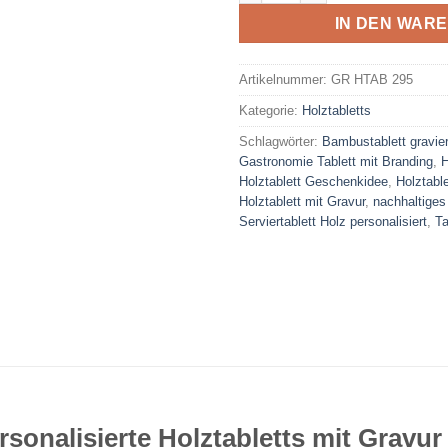
IN DEN WAR
Artikelnummer:
GR HTAB 295
Kategorie:
Holztabletts
Schlagwörter:
Bambustablett gravier
Gastronomie Tablett mit Branding
,
H
Holztablett Geschenkidee
,
Holztable
Holztablett mit Gravur
,
nachhaltiges 
Serviertablett Holz personalisiert
,
Ta
rsonalisierte Holztabletts mit Gravur 