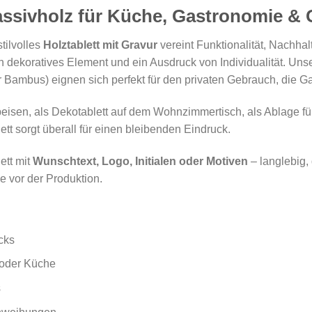
ssivholz für Küche, Gastronomie &
stilvolles
Holztablett mit Gravur
vereint Funktionalität, Nachhalt
ein dekoratives Element und ein Ausdruck von Individualität. Un
 Bambus) eignen sich perfekt für den privaten Gebrauch, die G
isen, als Dekotablett auf dem Wohnzimmertisch, als Ablage für
tt sorgt überall für einen bleibenden Eindruck.
ett mit
Wunschtext, Logo, Initialen oder Motiven
– langlebig, 
e vor der Produktion.
cks
 oder Küche
s