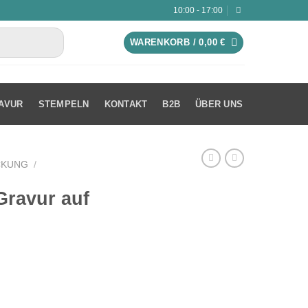
10:00 - 17:00
WARENKORB /
0,00
€
AVUR
STEMPELN
KONTAKT
B2B
ÜBER UNS
CKUNG
/
Gravur auf
lett Menge