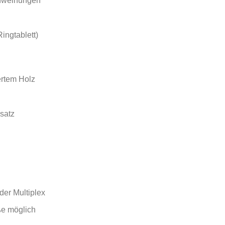
inweihungen
Ringtablett)
ertem Holz
nsatz
der Multiplex
ße möglich