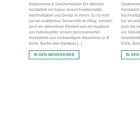
Gastronomie & Geschenkideen Ein stilvolles
Gastronomi
Holztablett mit Gravur vereint Funktionalität,
Holztablett
Nachhaltigkeit und Design in einem. Es ist nicht
Nachhaltigk
nur ein praktisches Servierhilfe im Alltag, sondern
nur ein pra
auch ein dekoratives Element und ein Ausdruck
auch ein d
von Individualität. Unsere personalisierten
von Individ
Holztabletts aus hochwertigem Massivholz (z. B.
Holztablett
Eiche, Buche oder Bambus) [...]
Eiche, Buch
IN DEN WARENKORB
IN DE