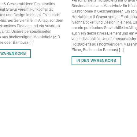
Personalisierte Holztabletts mit Gravur 
e & Geschenkideen Ein stilvolles
Serviertabletts aus Massivholz für Küch
 mit Gravur vereint Funktionalität,
Gastronomie & Geschenkideen Ein stilv
eit und Design in einem. Es ist nicht
Holztablett mit Gravur vereint Funktional
ktisches Servierhilfe im Alltag, sondern
Nachhaltigkeit und Design in einem. Es 
ekoratives Element und ein Ausdruck
nur ein praktisches Servierhilfe im Allt
ualität. Unsere personalisierten
auch ein dekoratives Element und ein 
s aus hochwertigem Massivholz (z. B.
von Individualität. Unsere personalisier
e oder Bambus) [...]
Holztabletts aus hochwertigem Massivho
Eiche, Buche oder Bambus) [...]
N WARENKORB
IN DEN WARENKORB