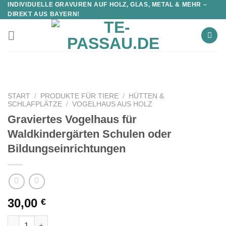
INDIVIDUELLE GRAVUREN AUF HOLZ, GLAS, METAL & MEHR –
DIREKT AUS BAYERN!
START
/
PRODUKTE FÜR TIERE
/
HÜTTEN &
SCHLAFPLÄTZE
/
VOGELHAUS AUS HOLZ
Graviertes Vogelhaus für
Waldkindergärten Schulen oder
Bildungseinrichtungen
30,00
€
Graviertes Vogelhaus für Waldkindergärten Schulen oder Bild