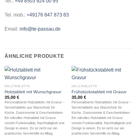
Tel.:
+49 8503 924 00 95
Tel. mob.:
+49176 847 873 83
Email:
info@te-passau.de
ÄHNLICHE PRODUKTE
HOLZTABLETTS
HOLZTABLETTS
Holztablett mit Wunschgravur
Frühstückstablett mit Gravur
35,00
€
35,00
€
Personalisierte Holztabletts mit Gravur –
Personalisierte Holztabletts mit Gravur –
Serviertabletts aus Massivholz für
Serviertabletts aus Massivholz für
Küche, Gastronomie & Geschenkideen
Küche, Gastronomie & Geschenkideen
Ein stilvolles Holztablett mit Gravur
Ein stilvolles Holztablett mit Gravur
vereint Funktionalität, Nachhaltigkeit und
vereint Funktionalität, Nachhaltigkeit und
Design in einem. Es ist nicht nur ein
Design in einem. Es ist nicht nur ein
praktisches Servierhilfe im Alltag,
praktisches Servierhilfe im Alltag,