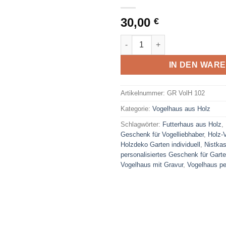
30,00
€
Freistehendes Vogelhaus mit
IN DEN WAR
Artikelnummer:
GR VolH 102
Kategorie:
Vogelhaus aus Holz
Schlagwörter:
Futterhaus aus Holz
,
Geschenk für Vogelliebhaber
,
Holz-
Holzdeko Garten individuell
,
Nistka
personalisiertes Geschenk für Gart
Vogelhaus mit Gravur
,
Vogelhaus per