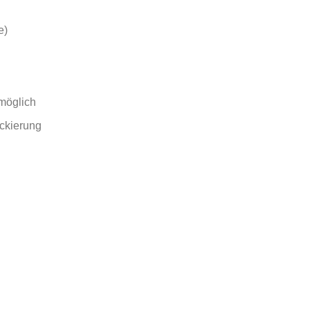
e)
möglich
ckierung