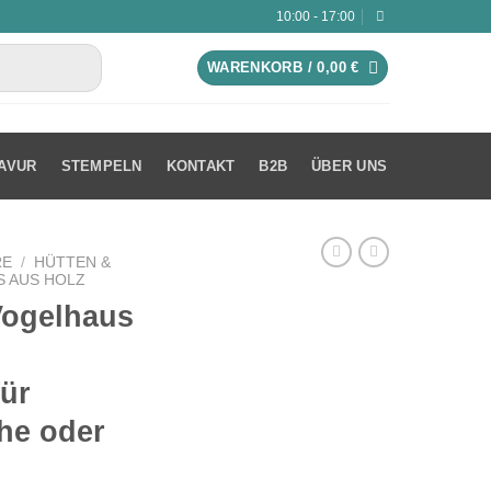
10:00 - 17:00
WARENKORB /
0,00
€
AVUR
STEMPELN
KONTAKT
B2B
ÜBER UNS
RE
/
HÜTTEN &
 AUS HOLZ
Vogelhaus
ür
he oder