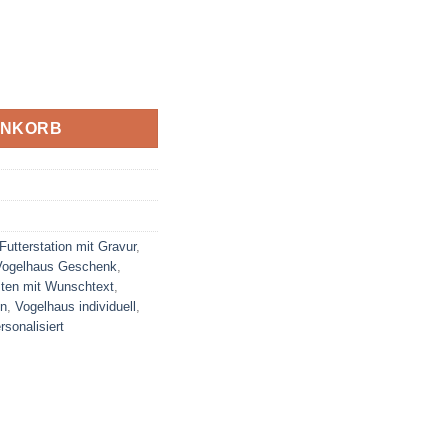
 Sockel und Wunschgravur für Eingangsbereiche oder Wege Meng
ENKORB
Futterstation mit Gravur
,
Vogelhaus Geschenk
,
sten mit Wunschtext
,
en
,
Vogelhaus individuell
,
sonalisiert