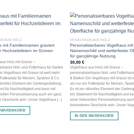
S AUS HOLZ
VOGELHAUS AUS HOLZ
 mit Familiennamen graviert
Personalisierbares Vogelhaus mit
ür Hochzeitsfeiern im Grünen
Namensschild und wetterfester O
für ganzjährige Nutzung
30,00
€
aus Holz mit Gravur –
erbares Nist- und Futterhaus für Garten
Vogelhaus aus Holz mit Gravur –
n Vogelhaus mit Gravur ist weit mehr
personalisierbares Nist- und Futterhaus
 Futterplatz für Meisen, Spatzen & Co.
& Balkon Ein Vogelhaus mit Gravur ist 
stilvolles Element der Gartengestaltung,
als nur ein Futterplatz für Meisen, Spat
nt für Nachhaltigkeit und kann mit
Es ist ein stilvolles Element der Garten
vollen Personalisierung auch ein ganz
ein Statement für Nachhaltigkeit und ka
 Geschenk sein. Unser Vogelhaus [...]
einer liebevollen Personalisierung auc
besonderes Geschenk sein. Unser Vogel
N WARENKORB
IN DEN WARENKORB