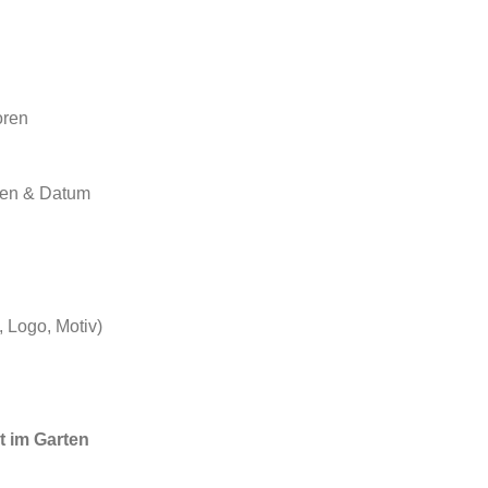
oren
men & Datum
 Logo, Motiv)
t im Garten