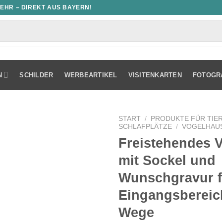
MEHR – DIREKT AUS BAYERN!
N
SCHILDER
WERBEARTIKEL
VISITENKARTEN
FOTOGR
START
/
PRODUKTE FÜR TIE
SCHLAFPLÄTZE
/
VOGELHAUS
Freistehendes 
mit Sockel und
Wunschgravur f
Eingangsbereic
Wege