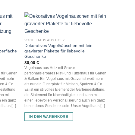
VOGELHAUS AUS HOLZ
Dekoratives Vogelhäuschen mit fein
berfläche
gravierter Plakette für liebevolle
Geschenke
30,00
€
Vogelhaus aus Holz mit Gravur –
 für Garten
personalisierbares Nist- und Futterhaus für Garten
weit mehr
& Balkon Ein Vogelhaus mit Gravur ist weit mehr
zen & Co.
als nur ein Futterplatz für Meisen, Spatzen & Co.
gestaltung,
Es ist ein stilvolles Element der Gartengestaltung,
nn mit
ein Statement für Nachhaltigkeit und kann mit
h ein ganz
einer liebevollen Personalisierung auch ein ganz
haus [...]
besonderes Geschenk sein. Unser Vogelhaus [...]
IN DEN WARENKORB
VOGELHAUS
Modernes V
Gravur für