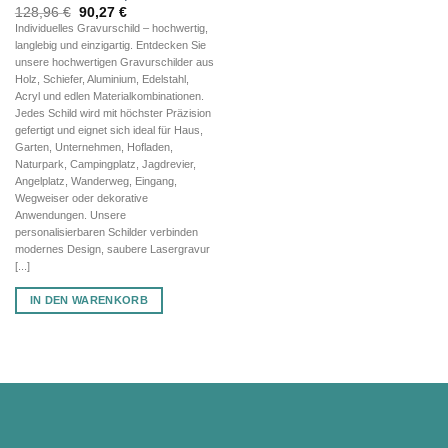
Ursprünglicher
Aktueller
128,96
€
90,27
€
Preis
Preis
Individuelles Gravurschild – hochwertig,
war:
ist:
langlebig und einzigartig. Entdecken Sie
128,96 €
90,27 €.
unsere hochwertigen Gravurschilder aus
Holz, Schiefer, Aluminium, Edelstahl,
Acryl und edlen Materialkombinationen.
Jedes Schild wird mit höchster Präzision
gefertigt und eignet sich ideal für Haus,
Garten, Unternehmen, Hofladen,
Naturpark, Campingplatz, Jagdrevier,
Angelplatz, Wanderweg, Eingang,
Wegweiser oder dekorative
Anwendungen. Unsere
personalisierbaren Schilder verbinden
modernes Design, saubere Lasergravur
[...]
IN DEN WARENKORB