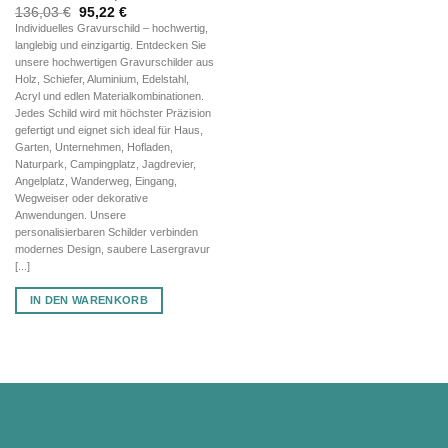
Ursprünglicher
Aktueller
136,03
€
95,22
€
Preis
Preis
Individuelles Gravurschild – hochwertig,
war:
ist:
langlebig und einzigartig. Entdecken Sie
136,03 €
95,22 €.
unsere hochwertigen Gravurschilder aus
Holz, Schiefer, Aluminium, Edelstahl,
Acryl und edlen Materialkombinationen.
Jedes Schild wird mit höchster Präzision
gefertigt und eignet sich ideal für Haus,
Garten, Unternehmen, Hofladen,
Naturpark, Campingplatz, Jagdrevier,
Angelplatz, Wanderweg, Eingang,
Wegweiser oder dekorative
Anwendungen. Unsere
personalisierbaren Schilder verbinden
modernes Design, saubere Lasergravur
[...]
IN DEN WARENKORB