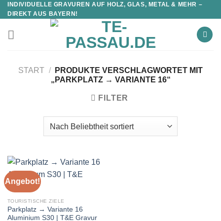
INDIVIDUELLE GRAVUREN AUF HOLZ, GLAS, METAL & MEHR –
DIREKT AUS BAYERN!
START
/
PRODUKTE VERSCHLAGWORTET MIT
„PARKPLATZ → VARIANTE 16“
FILTER
Angebot!
TOURISTISCHE ZIELE
Parkplatz → Variante 16
Aluminium S30 | T&E Gravur